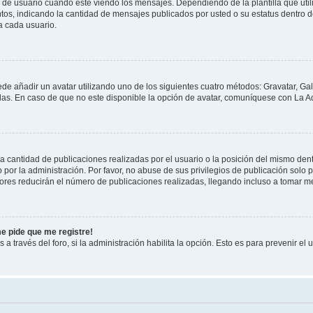
suario cuando esté viendo los mensajes. Dependiendo de la plantilla que utilice
ntos, indicando la cantidad de mensajes publicados por usted o su estatus dentro
a cada usuario.
ede añadir un avatar utilizando uno de los siguientes cuatro métodos: Gravatar, Ga
s. En caso de que no este disponible la opción de avatar, comuníquese con La Ad
cantidad de publicaciones realizadas por el usuario o la posición del mismo dentr
r la administración. Por favor, no abuse de sus privilegios de publicación solo p
ores reducirán el número de publicaciones realizadas, llegando incluso a tomar me
me pide que me registre!
 a través del foro, si la administración habilita la opción. Esto es para prevenir e