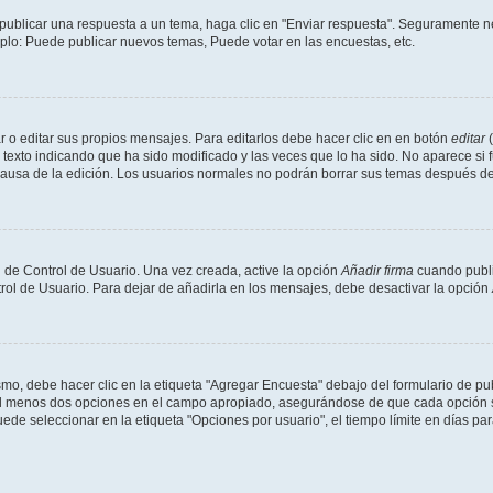
publicar una respuesta a un tema, haga clic en "Enviar respuesta". Seguramente ne
mplo: Puede publicar nuevos temas, Puede votar en las encuestas, etc.
 o editar sus propios mensajes. Para editarlos debe hacer clic en en botón
editar
(
texto indicando que ha sido modificado y las veces que lo ha sido. No aparece si 
a causa de la edición. Los usuarios normales no podrán borrar sus temas después 
 de Control de Usuario. Una vez creada, active la opción
Añadir firma
cuando publi
trol de Usuario. Para dejar de añadirla en los mensajes, debe desactivar la opción
o, debe hacer clic en la etiqueta "Agregar Encuesta" debajo del formulario de publi
 al menos dos opciones en el campo apropiado, asegurándose de que cada opción se
 seleccionar en la etiqueta "Opciones por usuario", el tiempo límite en días para 