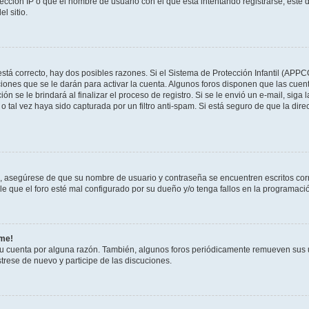
ección IP o que el nombre de usuario con el que está intentando registrarse, esté 
l sitio.
stá correcto, hay dos posibles razones. Si el Sistema de Protección Infantil (APPC
iones que se le darán para activar la cuenta. Algunos foros disponen que las cuen
ón se le brindará al finalizar el proceso de registro. Si se le envió un e-mail, siga
o tal vez haya sido capturada por un filtro anti-spam. Si está seguro de que la di
o, asegúrese de que su nombre de usuario y contraseña se encuentren escritos co
 que el foro esté mal configurado por su dueño y/o tenga fallos en la programació
rme!
su cuenta por alguna razón. También, algunos foros periódicamente remueven sus 
strese de nuevo y participe de las discuciones.