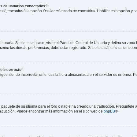
as de usuarios conectados?
os", encontrará la opción
Ocultar mi estado de conexións
. Habilite esta opción y 
horaria. Si este es el caso, visite el Panel de Control de Usuario y defina su zona
 como las demás preferencias, debe estar registrado. Si no lo está, este es un bu
do incorrecto!
 sigue siendo incorrecta, entonces la hora almacenada en el servidor es errónea. P
 paquete de su idioma para el foro o nadie ha creado una traducción. Pregúntele a
 traducción. Puede encontrar más información en el sitio web de
phpBB
®