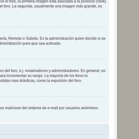
 el foro, la primera imagen está asociada a la posición (rank)
 del foro. La segunda, usualmente una imagen más grande, es
lería, Remoto o Subida. Es la administración quien decide si se
ministración para que sea activada.
o del foro, e.j. moderadores y administradores. En general, no
ara incrementar su rango. La mayoría de los foros lo
didas mas drásticas, como la expulsión del foro.
l uso malicioso del sistema de e-mail por usuarios anónimos.