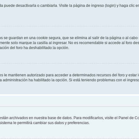
 puede desactivarla o cambiarla. Visite la página de ingreso (login) y haga clic 
os se guardan en una cookie segura, que se elimina al salir de la página o al cab
ente solo marque la casilla al ingresar. No es recomendable si accede al foro des
tración del foro ha deshabilitado la opción.
les le mantienen autorizado para acceder a determinados recursos del foro y estar
 la administración ha habilitado la opción. Si está teniendo problemas con el ingres
 están archivados en nuestra base de datos. Para modificarlos, visite el Panel de 
 sistema le permitirá cambiar sus datos y preferencias.