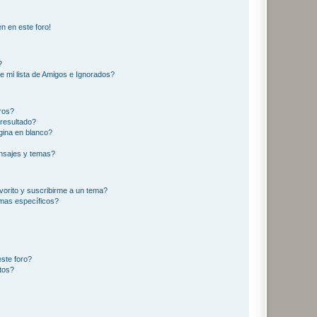
n en este foro!
?
e mi lista de Amigos e Ignorados?
ros?
resultado?
ina en blanco?
nsajes y temas?
vorito y suscribirme a un tema?
emas específicos?
ste foro?
tos?