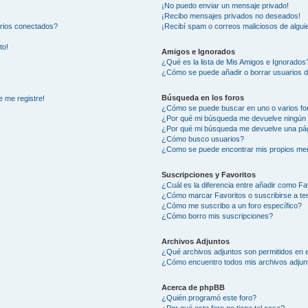
¡No puedo enviar un mensaje privado!
¡Recibo mensajes privados no deseados!
arios conectados?
¡Recibí spam o correos maliciosos de alguie
to!
Amigos e Ignorados
¿Qué es la lista de Mis Amigos e Ignorados
¿Cómo se puede añadir o borrar usuarios d
Búsqueda en los foros
e me registre!
¿Cómo se puede buscar en uno o varios fo
¿Por qué mi búsqueda me devuelve ningún 
¿Por qué mi búsqueda me devuelve una pág
¿Cómo busco usuarios?
¿Como se puede encontrar mis propios me
Suscripciones y Favoritos
¿Cuál es la diferencia entre añadir como Fa
¿Cómo marcar Favoritos o suscribirse a t
¿Cómo me suscribo a un foro específico?
¿Cómo borro mis suscripciones?
Archivos Adjuntos
¿Qué archivos adjuntos son permitidos en e
¿Cómo encuentro todos mis archivos adjun
Acerca de phpBB
¿Quién programó este foro?