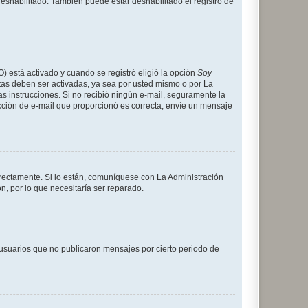
deshabilitado. También puede estar deshabilitado el registro de
O) está activado y cuando se registró eligió la opción
Soy
tas deben ser activadas, ya sea por usted mismo o por La
 las instrucciones. Si no recibió ningún e-mail, seguramente la
rección de e-mail que proporcionó es correcta, envíe un mensaje
rrectamente. Si lo están, comuníquese con La Administración
n, por lo que necesitaría ser reparado.
usuarios que no publicaron mensajes por cierto periodo de