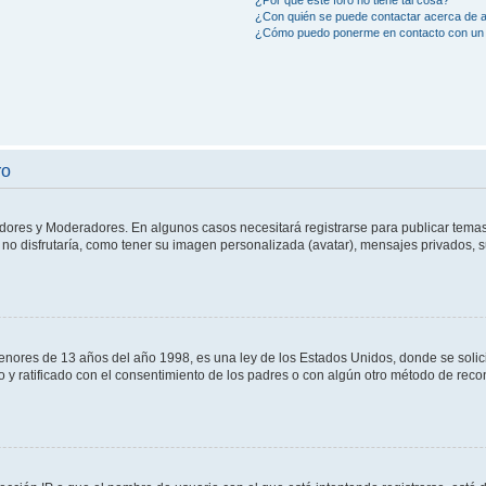
¿Por qué este foro no tiene tal cosa?
¿Con quién se puede contactar acerca de a
¿Cómo puedo ponerme en contacto con un 
ro
adores y Moderadores. En algunos casos necesitará registrarse para publicar temas
no disfrutaría, como tener su imagen personalizada (avatar), mensajes privados, s
res de 13 años del año 1998, es una ley de los Estados Unidos, donde se solicita 
to y ratificado con el consentimiento de los padres o con algún otro método de rec