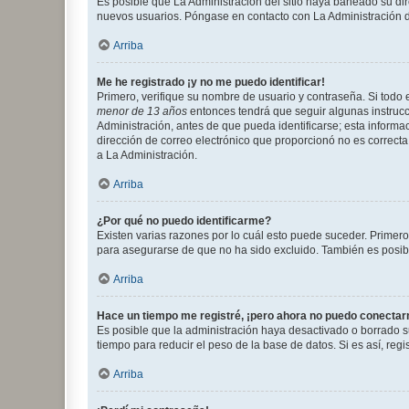
Es posible que La Administración del sitio haya baneado su dir
nuevos usuarios. Póngase en contacto con La Administración de
Arriba
Me he registrado ¡y no me puedo identificar!
Primero, verifique su nombre de usuario y contraseña. Si todo e
menor de 13 años
entonces tendrá que seguir algunas instrucc
Administración, antes de que pueda identificarse; esta informaci
dirección de correo electrónico que proporcionó no es correcta 
a La Administración.
Arriba
¿Por qué no puedo identificarme?
Existen varias razones por lo cuál esto puede suceder. Primer
para asegurarse de que no ha sido excluido. También es posible
Arriba
Hace un tiempo me registré, ¡pero ahora no puedo conecta
Es posible que la administración haya desactivado o borrado 
tiempo para reducir el peso de la base de datos. Si es así, regi
Arriba