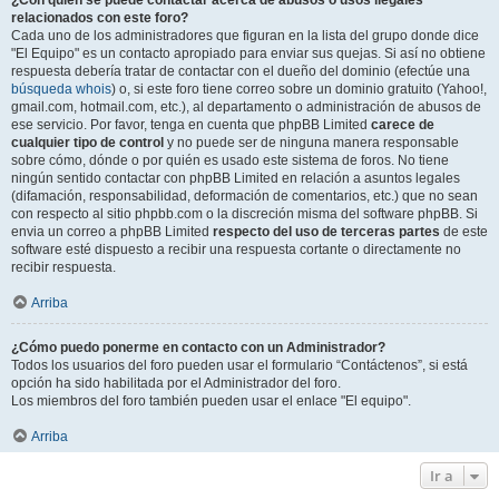
¿Con quién se puede contactar acerca de abusos o usos ilegales
relacionados con este foro?
Cada uno de los administradores que figuran en la lista del grupo donde dice
"El Equipo" es un contacto apropiado para enviar sus quejas. Si así no obtiene
respuesta debería tratar de contactar con el dueño del dominio (efectúe una
búsqueda whois
) o, si este foro tiene correo sobre un dominio gratuito (Yahoo!,
gmail.com, hotmail.com, etc.), al departamento o administración de abusos de
ese servicio. Por favor, tenga en cuenta que phpBB Limited
carece de
cualquier tipo de control
y no puede ser de ninguna manera responsable
sobre cómo, dónde o por quién es usado este sistema de foros. No tiene
ningún sentido contactar con phpBB Limited en relación a asuntos legales
(difamación, responsabilidad, deformación de comentarios, etc.) que no sean
con respecto al sitio phpbb.com o la discreción misma del software phpBB. Si
envia un correo a phpBB Limited
respecto del uso de terceras partes
de este
software esté dispuesto a recibir una respuesta cortante o directamente no
recibir respuesta.
Arriba
¿Cómo puedo ponerme en contacto con un Administrador?
Todos los usuarios del foro pueden usar el formulario “Contáctenos”, si está
opción ha sido habilitada por el Administrador del foro.
Los miembros del foro también pueden usar el enlace "El equipo".
Arriba
Ir a