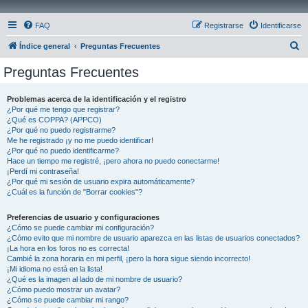
FAQ
Registrarse
Identificarse
B
Índice general
Preguntas Frecuentes
u
Preguntas Frecuentes
s
c
Problemas acerca de la identificación y el registro
¿Por qué me tengo que registrar?
a
¿Qué es COPPA? (APPCO)
r
¿Por qué no puedo registrarme?
Me he registrado ¡y no me puedo identificar!
¿Por qué no puedo identificarme?
Hace un tiempo me registré, ¡pero ahora no puedo conectarme!
¡Perdí mi contraseña!
¿Por qué mi sesión de usuario expira automáticamente?
¿Cuál es la función de "Borrar cookies"?
Preferencias de usuario y configuraciones
¿Cómo se puede cambiar mi configuración?
¿Cómo evito que mi nombre de usuario aparezca en las listas de usuarios conectados?
¡La hora en los foros no es correcta!
Cambié la zona horaria en mi perfil, ¡pero la hora sigue siendo incorrecto!
¡Mi idioma no está en la lista!
¿Qué es la imagen al lado de mi nombre de usuario?
¿Cómo puedo mostrar un avatar?
¿Cómo se puede cambiar mi rango?