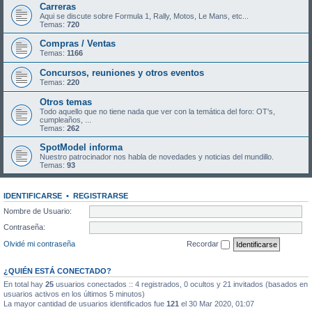
Carreras
Aqui se discute sobre Formula 1, Rally, Motos, Le Mans, etc...
Temas:
720
Compras / Ventas
Temas:
1166
Concursos, reuniones y otros eventos
Temas:
220
Otros temas
Todo aquello que no tiene nada que ver con la temática del foro: OT's,
cumpleaños, ...
Temas:
262
SpotModel informa
Nuestro patrocinador nos habla de novedades y noticias del mundillo.
Temas:
93
IDENTIFICARSE
•
REGISTRARSE
Nombre de Usuario:
Contraseña:
Olvidé mi contraseña
Recordar
¿QUIÉN ESTÁ CONECTADO?
En total hay
25
usuarios conectados :: 4 registrados, 0 ocultos y 21 invitados (basados en
usuarios activos en los últimos 5 minutos)
La mayor cantidad de usuarios identificados fue
121
el 30 Mar 2020, 01:07