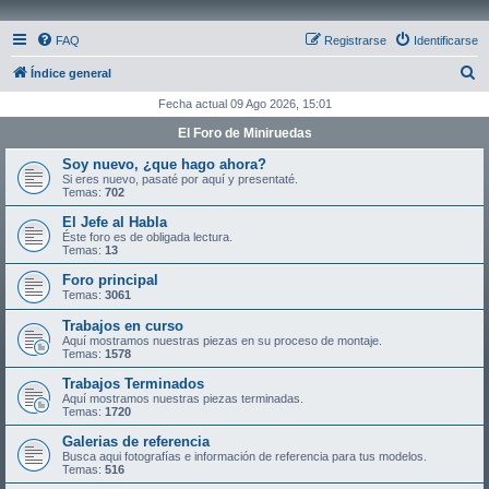
FAQ
Registrarse
Identificarse
B
Índice general
u
Fecha actual 09 Ago 2026, 15:01
s
El Foro de Miniruedas
c
Soy nuevo, ¿que hago ahora?
a
Si eres nuevo, pasaté por aquí y presentaté.
Temas:
702
r
El Jefe al Habla
Éste foro es de obligada lectura.
Temas:
13
Foro principal
Temas:
3061
Trabajos en curso
Aquí mostramos nuestras piezas en su proceso de montaje.
Temas:
1578
Trabajos Terminados
Aquí mostramos nuestras piezas terminadas.
Temas:
1720
Galerias de referencia
Busca aqui fotografías e información de referencia para tus modelos.
Temas:
516