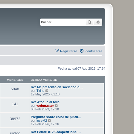
Buscar
Búsqueda avanza
Registrarse
Identificarse
Fecha actual 07 Ago 2026, 17:54
MENSAJES
ÚLTIMO MENSAJE
Re: Me presento en sociedad d…
6948
V
por
Titino
e
19 May 2025, 01:18
r
ú
Re: Ataque al foro
141
l
V
por
webmaster
t
e
08 Feb 2023, 12:28
i
r
m
ú
Pregunta sobre color de pintu…
38972
o
l
V
por
joseM2
m
t
e
12 Feb 2026, 17:36
e
i
r
n
m
ú
Re: Ferrari 812 Competizione …
s
60700
o