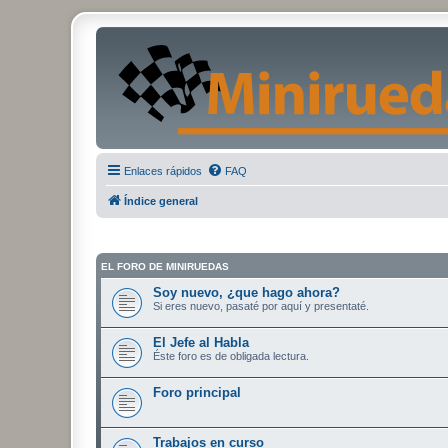
Enlaces rápidos
FAQ
Índice general
EL FORO DE MINIRUEDAS
Soy nuevo, ¿que hago ahora?
Si eres nuevo, pasaté por aquí y presentaté.
El Jefe al Habla
Éste foro es de obligada lectura.
Foro principal
Trabajos en curso