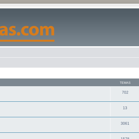
TEMAS
702
13
3061
1578