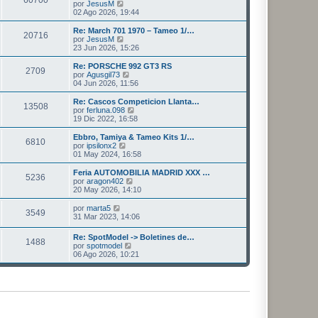
l
V
por
JesusM
a
m
t
e
02 Ago 2026, 19:44
j
e
i
r
e
n
m
ú
Re: March 701 1970 – Tameo 1/…
s
20716
o
l
V
por
JesusM
a
m
t
e
23 Jun 2026, 15:26
j
e
i
r
e
n
m
ú
Re: PORSCHE 992 GT3 RS
s
2709
o
l
V
por
Agusgil73
a
m
t
e
04 Jun 2026, 11:56
j
e
i
r
e
n
m
ú
Re: Cascos Competicion Llanta…
s
13508
o
l
V
por
ferluna.098
a
m
t
e
19 Dic 2022, 16:58
j
e
i
r
e
n
m
ú
Ebbro, Tamiya & Tameo Kits 1/…
s
6810
o
l
V
por
ipsilonx2
a
m
t
e
01 May 2024, 16:58
j
e
i
r
e
n
m
ú
Feria AUTOMOBILIA MADRID XXX …
s
5236
o
l
V
por
aragon402
a
m
t
e
20 May 2026, 14:10
j
e
i
r
e
n
m
ú
V
por
marta5
s
3549
o
l
e
31 Mar 2023, 14:06
a
m
t
r
j
e
i
ú
Re: SpotModel -> Boletines de…
e
n
m
1488
l
V
por
spotmodel
s
o
t
e
06 Ago 2026, 10:21
a
m
i
r
j
e
m
ú
e
n
o
l
s
m
t
a
e
i
j
n
m
e
s
o
a