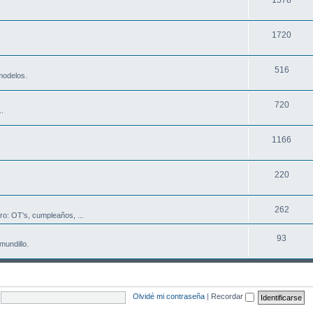
1720
516
modelos.
720
..
1166
220
262
ro: OT's, cumpleaños, ...
93
mundillo.
Olvidé mi contraseña
|
Recordar