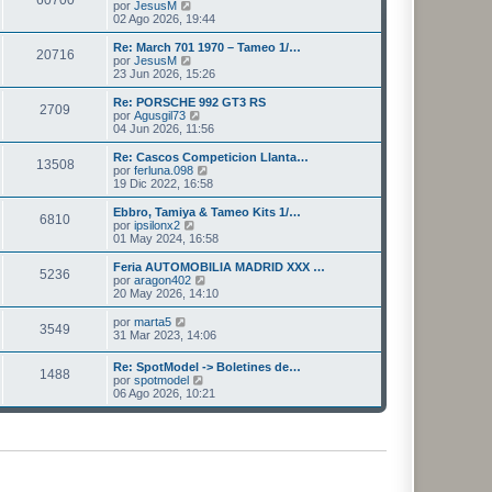
l
V
por
JesusM
a
m
t
e
02 Ago 2026, 19:44
j
e
i
r
e
n
m
ú
Re: March 701 1970 – Tameo 1/…
s
20716
o
l
V
por
JesusM
a
m
t
e
23 Jun 2026, 15:26
j
e
i
r
e
n
m
ú
Re: PORSCHE 992 GT3 RS
s
2709
o
l
V
por
Agusgil73
a
m
t
e
04 Jun 2026, 11:56
j
e
i
r
e
n
m
ú
Re: Cascos Competicion Llanta…
s
13508
o
l
V
por
ferluna.098
a
m
t
e
19 Dic 2022, 16:58
j
e
i
r
e
n
m
ú
Ebbro, Tamiya & Tameo Kits 1/…
s
6810
o
l
V
por
ipsilonx2
a
m
t
e
01 May 2024, 16:58
j
e
i
r
e
n
m
ú
Feria AUTOMOBILIA MADRID XXX …
s
5236
o
l
V
por
aragon402
a
m
t
e
20 May 2026, 14:10
j
e
i
r
e
n
m
ú
V
por
marta5
s
3549
o
l
e
31 Mar 2023, 14:06
a
m
t
r
j
e
i
ú
Re: SpotModel -> Boletines de…
e
n
m
1488
l
V
por
spotmodel
s
o
t
e
06 Ago 2026, 10:21
a
m
i
r
j
e
m
ú
e
n
o
l
s
m
t
a
e
i
j
n
m
e
s
o
a