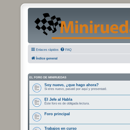
Enlaces rápidos
FAQ
Índice general
EL FORO DE MINIRUEDAS
Soy nuevo, ¿que hago ahora?
Si eres nuevo, pasaté por aquí y presentaté.
El Jefe al Habla
Éste foro es de obligada lectura.
Foro principal
Trabajos en curso