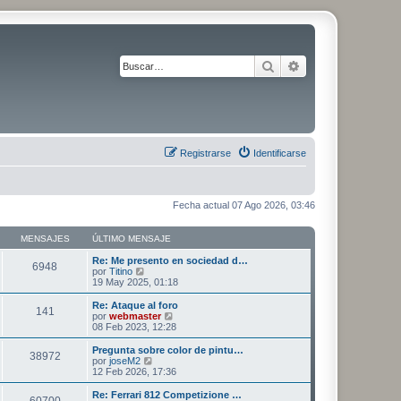
Buscar
Búsqueda avanza
Registrarse
Identificarse
Fecha actual 07 Ago 2026, 03:46
MENSAJES
ÚLTIMO MENSAJE
Re: Me presento en sociedad d…
6948
V
por
Titino
e
19 May 2025, 01:18
r
ú
Re: Ataque al foro
141
l
V
por
webmaster
t
e
08 Feb 2023, 12:28
i
r
m
ú
Pregunta sobre color de pintu…
38972
o
l
V
por
joseM2
m
t
e
12 Feb 2026, 17:36
e
i
r
n
m
ú
Re: Ferrari 812 Competizione …
s
60700
o