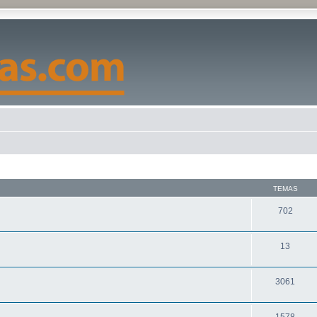
TEMAS
702
13
3061
1578