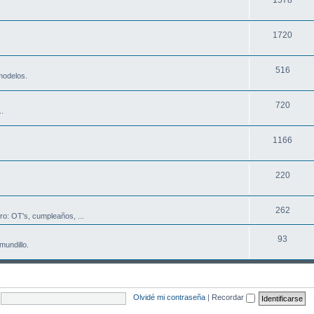
1720
516
modelos.
720
..
1166
220
262
ro: OT's, cumpleaños, ...
93
mundillo.
Olvidé mi contraseña
|
Recordar