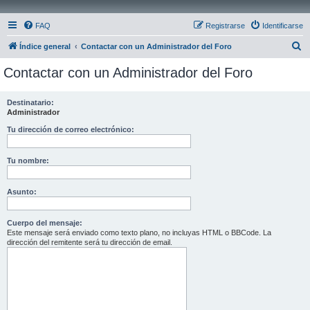
FAQ
Registrarse
Identificarse
B
Índice general
Contactar con un Administrador del Foro
u
Contactar con un Administrador del Foro
s
c
Destinatario:
Administrador
a
r
Tu dirección de correo electrónico:
Tu nombre:
Asunto:
Cuerpo del mensaje:
Este mensaje será enviado como texto plano, no incluyas HTML o BBCode. La
dirección del remitente será tu dirección de email.