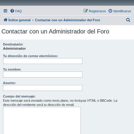
FAQ
Registrarse
Identificarse
B
Índice general
Contactar con un Administrador del Foro
u
Contactar con un Administrador del Foro
s
c
Destinatario:
Administrador
a
r
Tu dirección de correo electrónico:
Tu nombre:
Asunto:
Cuerpo del mensaje:
Este mensaje será enviado como texto plano, no incluyas HTML o BBCode. La
dirección del remitente será tu dirección de email.