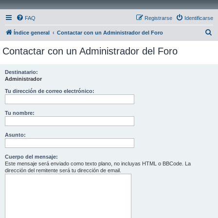
FAQ
Registrarse
Identificarse
B
Índice general
Contactar con un Administrador del Foro
u
Contactar con un Administrador del Foro
s
c
Destinatario:
Administrador
a
r
Tu dirección de correo electrónico:
Tu nombre:
Asunto:
Cuerpo del mensaje:
Este mensaje será enviado como texto plano, no incluyas HTML o BBCode. La
dirección del remitente será tu dirección de email.