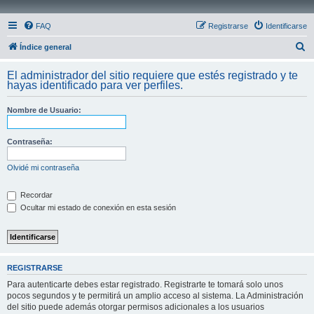
FAQ
Registrarse
Identificarse
B
Índice general
u
El administrador del sitio requiere que estés registrado y te
s
hayas identificado para ver perfiles.
c
Nombre de Usuario:
a
r
Contraseña:
Olvidé mi contraseña
Recordar
Ocultar mi estado de conexión en esta sesión
REGISTRARSE
Para autenticarte debes estar registrado. Registrarte te tomará solo unos
pocos segundos y te permitirá un amplio acceso al sistema. La Administración
del sitio puede además otorgar permisos adicionales a los usuarios