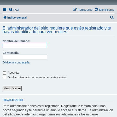
FAQ
Registrarse
Identificarse
B
Índice general
u
El administrador del sitio requiere que estés registrado y te
s
hayas identificado para ver perfiles.
c
Nombre de Usuario:
a
r
Contraseña:
Olvidé mi contraseña
Recordar
Ocultar mi estado de conexión en esta sesión
REGISTRARSE
Para autenticarte debes estar registrado. Registrarte te tomará solo unos
pocos segundos y te permitirá un amplio acceso al sistema. La Administración
del sitio puede además otorgar permisos adicionales a los usuarios