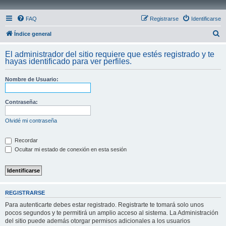
FAQ
Registrarse
Identificarse
B
Índice general
u
El administrador del sitio requiere que estés registrado y te
s
hayas identificado para ver perfiles.
c
Nombre de Usuario:
a
r
Contraseña:
Olvidé mi contraseña
Recordar
Ocultar mi estado de conexión en esta sesión
REGISTRARSE
Para autenticarte debes estar registrado. Registrarte te tomará solo unos
pocos segundos y te permitirá un amplio acceso al sistema. La Administración
del sitio puede además otorgar permisos adicionales a los usuarios