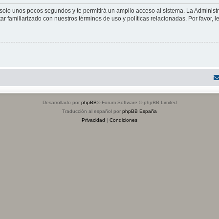
á solo unos pocos segundos y te permitirá un amplio acceso al sistema. La Adminis
tar familiarizado con nuestros términos de uso y políticas relacionadas. Por favor, l
Desarrollado por
phpBB
® Forum Software © phpBB Limited
Traducción al español por
phpBB España
Privacidad
|
Condiciones