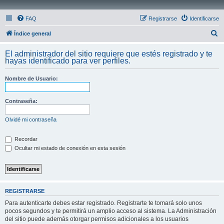
FAQ
Registrarse
Identificarse
B
Índice general
u
El administrador del sitio requiere que estés registrado y te
s
hayas identificado para ver perfiles.
c
Nombre de Usuario:
a
r
Contraseña:
Olvidé mi contraseña
Recordar
Ocultar mi estado de conexión en esta sesión
REGISTRARSE
Para autenticarte debes estar registrado. Registrarte te tomará solo unos
pocos segundos y te permitirá un amplio acceso al sistema. La Administración
del sitio puede además otorgar permisos adicionales a los usuarios