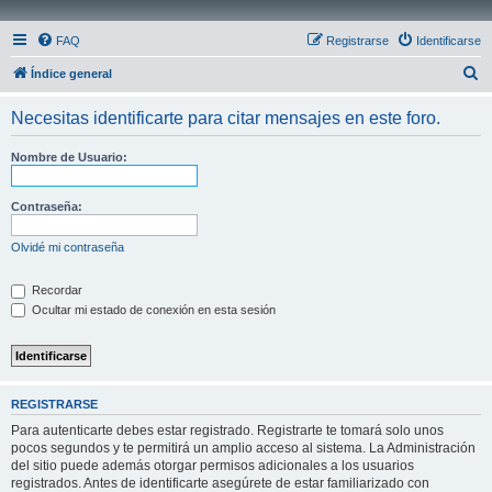
FAQ
Registrarse
Identificarse
B
Índice general
u
Necesitas identificarte para citar mensajes en este foro.
s
c
Nombre de Usuario:
a
r
Contraseña:
Olvidé mi contraseña
Recordar
Ocultar mi estado de conexión en esta sesión
REGISTRARSE
Para autenticarte debes estar registrado. Registrarte te tomará solo unos
pocos segundos y te permitirá un amplio acceso al sistema. La Administración
del sitio puede además otorgar permisos adicionales a los usuarios
registrados. Antes de identificarte asegúrete de estar familiarizado con