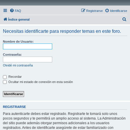
FAQ
Registrarse
Identificarse
B
Índice general
u
Necesitas identificarte para responder temas en este foro.
s
c
Nombre de Usuario:
a
r
Contraseña:
Olvidé mi contraseña
Recordar
Ocultar mi estado de conexión en esta sesión
REGISTRARSE
Para autenticarte debes estar registrado. Registrarte te tomará solo unos
pocos segundos y te permitirá un amplio acceso al sistema. La Administración
del sitio puede además otorgar permisos adicionales a los usuarios
registrados. Antes de identificarte asegúrete de estar familiarizado con