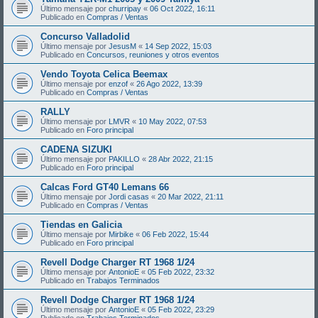
Último mensaje por
churripay
«
06 Oct 2022, 16:11
Publicado en
Compras / Ventas
Concurso Valladolid
Último mensaje por
JesusM
«
14 Sep 2022, 15:03
Publicado en
Concursos, reuniones y otros eventos
Vendo Toyota Celica Beemax
Último mensaje por
enzof
«
26 Ago 2022, 13:39
Publicado en
Compras / Ventas
RALLY
Último mensaje por
LMVR
«
10 May 2022, 07:53
Publicado en
Foro principal
CADENA SIZUKI
Último mensaje por
PAKILLO
«
28 Abr 2022, 21:15
Publicado en
Foro principal
Calcas Ford GT40 Lemans 66
Último mensaje por
Jordi casas
«
20 Mar 2022, 21:11
Publicado en
Compras / Ventas
Tiendas en Galicia
Último mensaje por
Mirbike
«
06 Feb 2022, 15:44
Publicado en
Foro principal
Revell Dodge Charger RT 1968 1/24
Último mensaje por
AntonioE
«
05 Feb 2022, 23:32
Publicado en
Trabajos Terminados
Revell Dodge Charger RT 1968 1/24
Último mensaje por
AntonioE
«
05 Feb 2022, 23:29
Publicado en
Trabajos Terminados