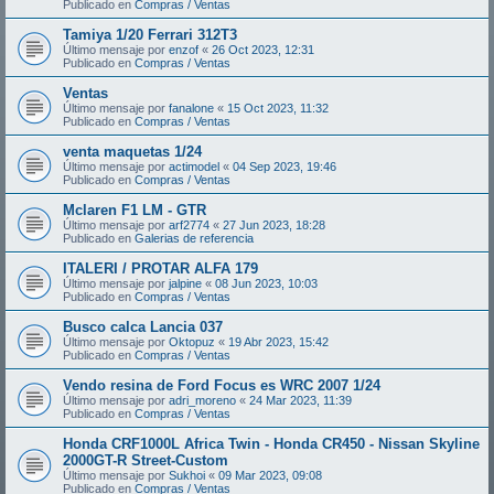
Publicado en
Compras / Ventas
Tamiya 1/20 Ferrari 312T3
Último mensaje por
enzof
«
26 Oct 2023, 12:31
Publicado en
Compras / Ventas
Ventas
Último mensaje por
fanalone
«
15 Oct 2023, 11:32
Publicado en
Compras / Ventas
venta maquetas 1/24
Último mensaje por
actimodel
«
04 Sep 2023, 19:46
Publicado en
Compras / Ventas
Mclaren F1 LM - GTR
Último mensaje por
arf2774
«
27 Jun 2023, 18:28
Publicado en
Galerias de referencia
ITALERI / PROTAR ALFA 179
Último mensaje por
jalpine
«
08 Jun 2023, 10:03
Publicado en
Compras / Ventas
Busco calca Lancia 037
Último mensaje por
Oktopuz
«
19 Abr 2023, 15:42
Publicado en
Compras / Ventas
Vendo resina de Ford Focus es WRC 2007 1/24
Último mensaje por
adri_moreno
«
24 Mar 2023, 11:39
Publicado en
Compras / Ventas
Honda CRF1000L Africa Twin - Honda CR450 - Nissan Skyline
2000GT-R Street-Custom
Último mensaje por
Sukhoi
«
09 Mar 2023, 09:08
Publicado en
Compras / Ventas