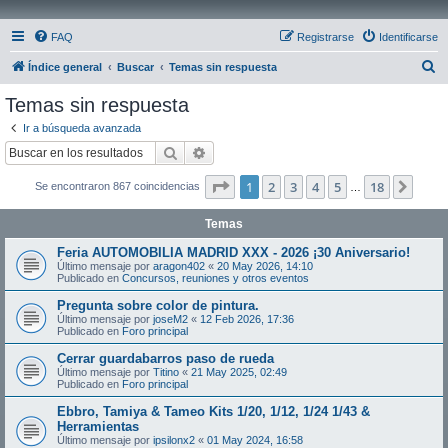
FAQ
Registrarse
Identificarse
B
Índice general
Buscar
Temas sin respuesta
u
Temas sin respuesta
s
Ir a búsqueda avanzada
c
Buscar
Búsqueda avanzada
a
Página
1
de
18
1
2
3
4
5
18
Sigui
Se encontraron 867 coincidencias
r
…
Temas
Feria AUTOMOBILIA MADRID XXX - 2026 ¡30 Aniversario!
Último mensaje por
aragon402
«
20 May 2026, 14:10
Publicado en
Concursos, reuniones y otros eventos
Pregunta sobre color de pintura.
Último mensaje por
joseM2
«
12 Feb 2026, 17:36
Publicado en
Foro principal
Cerrar guardabarros paso de rueda
Último mensaje por
Titino
«
21 May 2025, 02:49
Publicado en
Foro principal
Ebbro, Tamiya & Tameo Kits 1/20, 1/12, 1/24 1/43 &
Herramientas
Último mensaje por
ipsilonx2
«
01 May 2024, 16:58