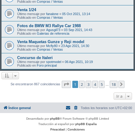
Publicado en
Compras / Ventas
Venta 1/24
Último mensaje por
fanalone
«
05 Oct 2021, 13:14
Publicado en
Compras / Ventas
Fotos de BMW M3 Rallye Car 1988
Último mensaje por
Agusgil73
«
03 Sep 2021, 14:43
Publicado en
Galerias de referencia
Venta Maquetas Gunze y Reji model
Último mensaje por
Mcfly80
«
23 Ago 2021, 14:30
Publicado en
Compras / Ventas
Concurso de Italeri
Último mensaje por
spotmodel
«
06 Ago 2021, 10:19
Publicado en
Foro principal
Página
1
de
18
1
2
3
4
5
18
Sigui
Se encontraron 867 coincidencias
…
Ir a
Índice general
Todos los horarios son
UTC+02:00
Desarrollado por
phpBB
® Forum Software © phpBB Limited
Traducción al español por
phpBB España
Privacidad
|
Condiciones