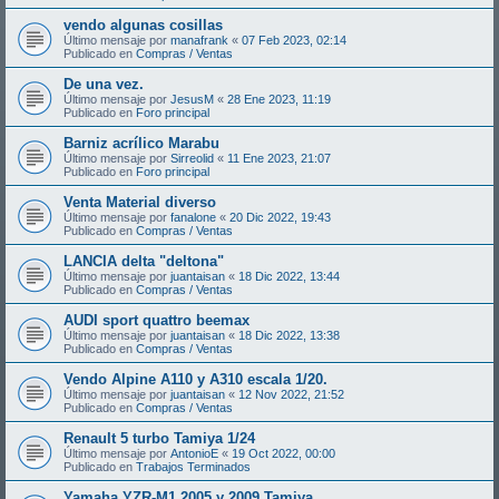
vendo algunas cosillas
Último mensaje por
manafrank
«
07 Feb 2023, 02:14
Publicado en
Compras / Ventas
De una vez.
Último mensaje por
JesusM
«
28 Ene 2023, 11:19
Publicado en
Foro principal
Barniz acrílico Marabu
Último mensaje por
Sirreolid
«
11 Ene 2023, 21:07
Publicado en
Foro principal
Venta Material diverso
Último mensaje por
fanalone
«
20 Dic 2022, 19:43
Publicado en
Compras / Ventas
LANCIA delta "deltona"
Último mensaje por
juantaisan
«
18 Dic 2022, 13:44
Publicado en
Compras / Ventas
AUDI sport quattro beemax
Último mensaje por
juantaisan
«
18 Dic 2022, 13:38
Publicado en
Compras / Ventas
Vendo Alpine A110 y A310 escala 1/20.
Último mensaje por
juantaisan
«
12 Nov 2022, 21:52
Publicado en
Compras / Ventas
Renault 5 turbo Tamiya 1/24
Último mensaje por
AntonioE
«
19 Oct 2022, 00:00
Publicado en
Trabajos Terminados
Yamaha YZR-M1 2005 y 2009 Tamiya