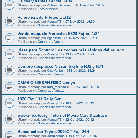
Calcas y llantas Lancia Delta
Último mensaje por
Antonio Jiménez
«
10 Ene 2022, 18:37
Publicado en
Foro principal
Referencia de Pilotos a 1/12
Último mensaje por
Agusgil73
«
27 Nov 2021, 14:30
Publicado en
Galerias de referencia
Vendo maqueta Mercedes E320 Fujimi 1:24
Último mensaje por
egcastillo13
«
16 Nov 2021, 21:11
Publicado en
Compras / Ventas
Ideas para Scratch: Los coches más rápidos del mundo
Último mensaje por
Agusgil73
«
13 Nov 2021, 11:21
Publicado en
Galerias de referencia
Compro despieces Nissan Skyline R32 y R34
Último mensaje por
GusYenko
«
05 Nov 2021, 15:24
Publicado en
Compras / Ventas
CAMBIO NISSAN R89C tamiya
Último mensaje por
adri_moreno
«
02 Nov 2021, 18:19
Publicado en
Compras / Ventas
1976 Fiat 131 Rally Car
Último mensaje por
Agusgil73
«
18 Oct 2021, 15:32
Publicado en
Galerias de referencia
www.imcdb.org - Internet Movie Cars Database
Último mensaje por
Agusgil73
«
12 Oct 2021, 20:42
Publicado en
Galerias de referencia
Busco calcas Toyota 2000GT Fuji 24H
Último mensaje por
Jordi casas
«
10 Oct 2021, 23:16