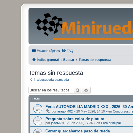
Enlaces rápidos
FAQ
Índice general
Buscar
Temas sin respuesta
Temas sin respuesta
Ir a búsqueda avanzada
Buscar
Búsqueda avanzada
TEMAS
Feria AUTOMOBILIA MADRID XXX - 2026 ¡30 Ani
por
aragon402
»
20 May 2026, 14:10
» en
Concursos, re
Pregunta sobre color de pintura.
por
joseM2
»
12 Feb 2026, 17:36
» en
Foro principal
Cerrar guardabarros paso de rueda