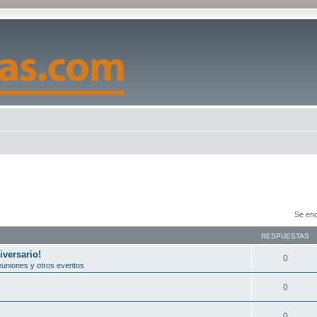
Se enc
RESPUESTAS
versario!
0
uniones y otros eventos
0
0