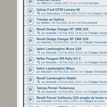
por
PAKILLO
»
28 Abr 2022, 21:15
» en
Foro principal
Calcas Ford GT40 Lemans 66
por
Jordi casas
»
20 Mar 2022, 21:11
» en
Compras / Ve
Tiendas en Galicia
por
Mirbike
»
06 Feb 2022, 15:44
» en
Foro principal
Revell Dodge Charger RT 1968 1/24
por
AntonioE
»
05 Feb 2022, 23:32
» en
Trabajos Termi
Revell Dodge Charger RT 1968 1/24
por
AntonioE
»
05 Feb 2022, 23:29
» en
Trabajos Terminado
Italeri Lamborghini Miura 1/24
por
AntonioE
»
05 Feb 2022, 23:24
» en
Trabajos Termi
Heller Peugeot 205 Rally EV 2
por
AntonioE
»
05 Feb 2022, 23:21
» en
Trabajos Termi
Italeri Lamborghini Miura
por
AntonioE
»
05 Feb 2022, 23:19
» en
Trabajos Terminado
Revell Lamborghini Diablo
por
AntonioE
»
05 Feb 2022, 23:17
» en
Trabajos Termi
Tamiya Ferrari Testarossa
por
AntonioE
»
05 Feb 2022, 23:16
» en
Trabajos Termi
Revell Ferrari California 1/24 arreglo de lunas r
por
AntonioE
»
19 Ene 2022, 13:35
» en
Trabajos en curso