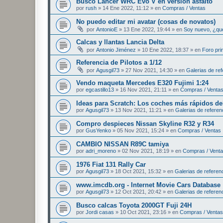
Busco Lancer WRC Evo V en versión asfalto
por
rush
»
14 Ene 2022, 11:12
» en
Compras / Ventas
No puedo editar mi avatar (cosas de novatos)
por
AntonioE
»
13 Ene 2022, 19:44
» en
Soy nuevo, ¿qu
Calcas y llantas Lancia Delta
por
Antonio Jiménez
»
10 Ene 2022, 18:37
» en
Foro pri
Referencia de Pilotos a 1/12
por
Agusgil73
»
27 Nov 2021, 14:30
» en
Galerias de ref
Vendo maqueta Mercedes E320 Fujimi 1:24
por
egcastillo13
»
16 Nov 2021, 21:11
» en
Compras / Venta
Ideas para Scratch: Los coches más rápidos d
por
Agusgil73
»
13 Nov 2021, 11:21
» en
Galerias de referen
Compro despieces Nissan Skyline R32 y R34
por
GusYenko
»
05 Nov 2021, 15:24
» en
Compras / Ventas
CAMBIO NISSAN R89C tamiya
por
adri_moreno
»
02 Nov 2021, 18:19
» en
Compras / Vent
1976 Fiat 131 Rally Car
por
Agusgil73
»
18 Oct 2021, 15:32
» en
Galerias de referen
www.imcdb.org - Internet Movie Cars Database
por
Agusgil73
»
12 Oct 2021, 20:42
» en
Galerias de referen
Busco calcas Toyota 2000GT Fuji 24H
por
Jordi casas
»
10 Oct 2021, 23:16
» en
Compras / Ventas