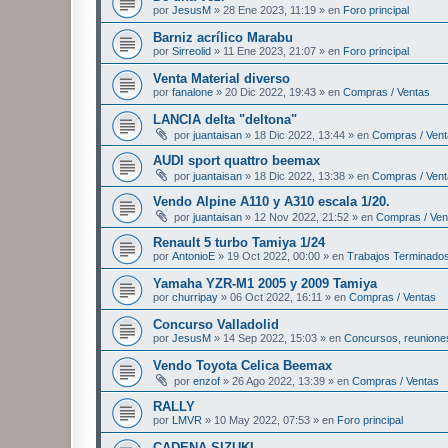
por
JesusM
»
28 Ene 2023, 11:19
» en
Foro principal
Barniz acrílico Marabu
por
Sirreolid
»
11 Ene 2023, 21:07
» en
Foro principal
Venta Material diverso
por
fanalone
»
20 Dic 2022, 19:43
» en
Compras / Ventas
LANCIA delta "deltona"
por
juantaisan
»
18 Dic 2022, 13:44
» en
Compras / Ven
AUDI sport quattro beemax
por
juantaisan
»
18 Dic 2022, 13:38
» en
Compras / Ven
Vendo Alpine A110 y A310 escala 1/20.
por
juantaisan
»
12 Nov 2022, 21:52
» en
Compras / Ven
Renault 5 turbo Tamiya 1/24
por
AntonioE
»
19 Oct 2022, 00:00
» en
Trabajos Terminado
Yamaha YZR-M1 2005 y 2009 Tamiya
por
churripay
»
06 Oct 2022, 16:11
» en
Compras / Ventas
Concurso Valladolid
por
JesusM
»
14 Sep 2022, 15:03
» en
Concursos, reuniones
Vendo Toyota Celica Beemax
por
enzof
»
26 Ago 2022, 13:39
» en
Compras / Ventas
RALLY
por
LMVR
»
10 May 2022, 07:53
» en
Foro principal
CADENA SIZUKI