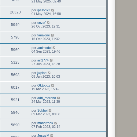
21 May 2025, 02:49
por
ipsilonx2
20320
01 May 2024, 16:58
por
enzof
5949
26 Oct 2023, 12:31
por
fanalone
5798
15 Oct 2023, 11:32
por
actimodel
5969
04 Sep 2023, 19:46
por
arf2774
5323
27 Jun 2023, 18:28
por
jalpine
5698
08 Jun 2023, 10:03
por
Oktopuz
6017
19 Abr 2023, 15:42
por
adri_moreno
5921
24 Mar 2023, 11:39
por
Sukhoi
5846
09 Mar 2023, 09:08
por
manafrank
5890
07 Feb 2023, 02:14
por
JesusM