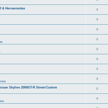
43 & Herramientas
0
0
0
0
tas
0
a
0
0
0
entas
issan Skyline 2000GT-R Street-Custom
0
0
ntas