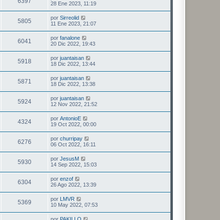
6397
28 Ene 2023, 11:19
por
Sirreolid
5805
11 Ene 2023, 21:07
por
fanalone
6041
20 Dic 2022, 19:43
por
juantaisan
5918
18 Dic 2022, 13:44
por
juantaisan
5871
18 Dic 2022, 13:38
por
juantaisan
5924
12 Nov 2022, 21:52
por
AntonioE
4324
19 Oct 2022, 00:00
por
churripay
6276
06 Oct 2022, 16:11
por
JesusM
5930
14 Sep 2022, 15:03
por
enzof
6304
26 Ago 2022, 13:39
por
LMVR
5369
10 May 2022, 07:53
por
PAKILLO