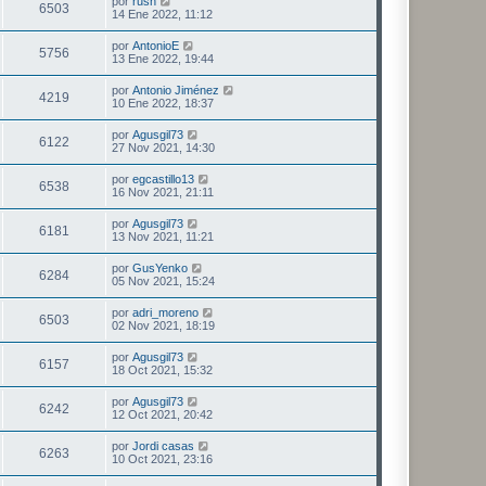
por
rush
6503
14 Ene 2022, 11:12
por
AntonioE
5756
13 Ene 2022, 19:44
por
Antonio Jiménez
4219
10 Ene 2022, 18:37
por
Agusgil73
6122
27 Nov 2021, 14:30
por
egcastillo13
6538
16 Nov 2021, 21:11
por
Agusgil73
6181
13 Nov 2021, 11:21
por
GusYenko
6284
05 Nov 2021, 15:24
por
adri_moreno
6503
02 Nov 2021, 18:19
por
Agusgil73
6157
18 Oct 2021, 15:32
por
Agusgil73
6242
12 Oct 2021, 20:42
por
Jordi casas
6263
10 Oct 2021, 23:16