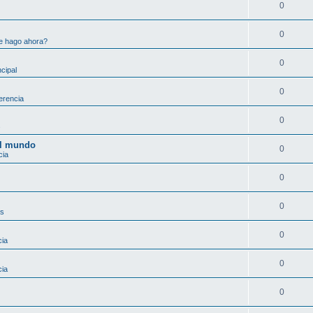
0
0
e hago ahora?
0
ncipal
0
erencia
0
s
el mundo
0
cia
0
0
as
0
cia
0
cia
0