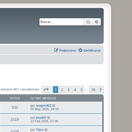
Buscar
Búsqueda avanza
Registrarse
Identificarse
Página
1
de
18
1
2
3
4
5
18
Siguiente
ontraron 867 coincidencias
…
VISTAS
ÚLTIMO MENSAJE
por
aragon402
532
20 May 2026, 14:10
por
joseM2
2319
12 Feb 2026, 17:36
por
Titino
4279