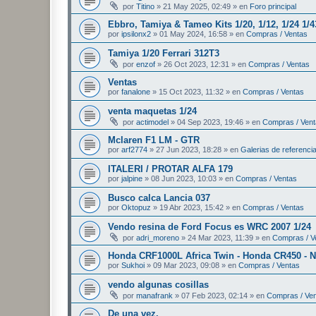
por
Titino
»
21 May 2025, 02:49
» en
Foro principal
Ebbro, Tamiya & Tameo Kits 1/20, 1/12, 1/24 1/
por
ipsilonx2
»
01 May 2024, 16:58
» en
Compras / Ventas
Tamiya 1/20 Ferrari 312T3
por
enzof
»
26 Oct 2023, 12:31
» en
Compras / Ventas
Ventas
por
fanalone
»
15 Oct 2023, 11:32
» en
Compras / Ventas
venta maquetas 1/24
por
actimodel
»
04 Sep 2023, 19:46
» en
Compras / Ven
Mclaren F1 LM - GTR
por
arf2774
»
27 Jun 2023, 18:28
» en
Galerias de referenci
ITALERI / PROTAR ALFA 179
por
jalpine
»
08 Jun 2023, 10:03
» en
Compras / Ventas
Busco calca Lancia 037
por
Oktopuz
»
19 Abr 2023, 15:42
» en
Compras / Ventas
Vendo resina de Ford Focus es WRC 2007 1/24
por
adri_moreno
»
24 Mar 2023, 11:39
» en
Compras / V
Honda CRF1000L Africa Twin - Honda CR450 - N
por
Sukhoi
»
09 Mar 2023, 09:08
» en
Compras / Ventas
vendo algunas cosillas
por
manafrank
»
07 Feb 2023, 02:14
» en
Compras / Ve
De una vez.