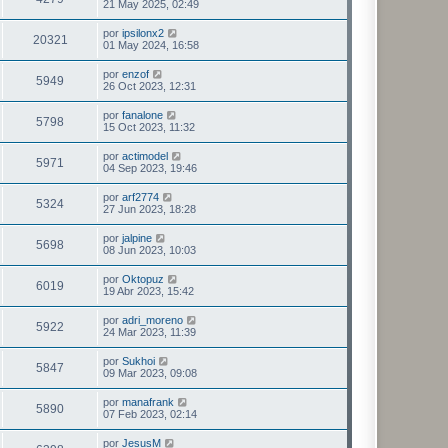
21 May 2025, 02:49
por
ipsilonx2
20321
01 May 2024, 16:58
por
enzof
5949
26 Oct 2023, 12:31
por
fanalone
5798
15 Oct 2023, 11:32
por
actimodel
5971
04 Sep 2023, 19:46
por
arf2774
5324
27 Jun 2023, 18:28
por
jalpine
5698
08 Jun 2023, 10:03
por
Oktopuz
6019
19 Abr 2023, 15:42
por
adri_moreno
5922
24 Mar 2023, 11:39
por
Sukhoi
5847
09 Mar 2023, 09:08
por
manafrank
5890
07 Feb 2023, 02:14
por
JesusM