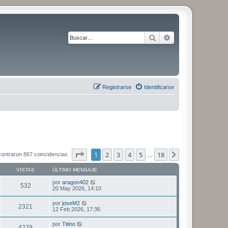
Buscar
Búsqueda avanza
Registrarse
Identificarse
Página
1
de
18
1
2
3
4
5
18
Siguiente
ontraron 867 coincidencias
…
VISTAS
ÚLTIMO MENSAJE
por
aragon402
532
20 May 2026, 14:10
por
joseM2
2321
12 Feb 2026, 17:36
por
Titino
4279