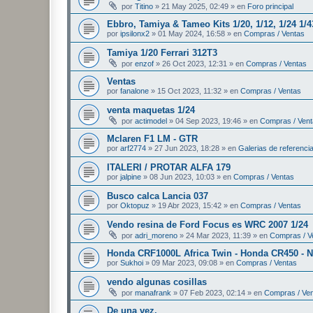
por
Titino
»
21 May 2025, 02:49
» en
Foro principal
Ebbro, Tamiya & Tameo Kits 1/20, 1/12, 1/24 1/
por
ipsilonx2
»
01 May 2024, 16:58
» en
Compras / Ventas
Tamiya 1/20 Ferrari 312T3
por
enzof
»
26 Oct 2023, 12:31
» en
Compras / Ventas
Ventas
por
fanalone
»
15 Oct 2023, 11:32
» en
Compras / Ventas
venta maquetas 1/24
por
actimodel
»
04 Sep 2023, 19:46
» en
Compras / Ven
Mclaren F1 LM - GTR
por
arf2774
»
27 Jun 2023, 18:28
» en
Galerias de referenci
ITALERI / PROTAR ALFA 179
por
jalpine
»
08 Jun 2023, 10:03
» en
Compras / Ventas
Busco calca Lancia 037
por
Oktopuz
»
19 Abr 2023, 15:42
» en
Compras / Ventas
Vendo resina de Ford Focus es WRC 2007 1/24
por
adri_moreno
»
24 Mar 2023, 11:39
» en
Compras / V
Honda CRF1000L Africa Twin - Honda CR450 - N
por
Sukhoi
»
09 Mar 2023, 09:08
» en
Compras / Ventas
vendo algunas cosillas
por
manafrank
»
07 Feb 2023, 02:14
» en
Compras / Ve
De una vez.