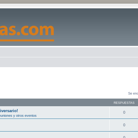
Se enc
RESPUESTAS
versario!
0
uniones y otros eventos
0
0