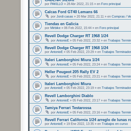
por
PAKILLO
»
28 Abr 2022, 21:15
» en
Foro principal
Calcas Ford GT40 Lemans 66
por
Jordi casas
»
20 Mar 2022, 21:11
» en
Compras / Ve
Tiendas en Galicia
por
Mirbike
»
06 Feb 2022, 15:44
» en
Foro principal
Revell Dodge Charger RT 1968 1/24
por
AntonioE
»
05 Feb 2022, 23:32
» en
Trabajos Termi
Revell Dodge Charger RT 1968 1/24
por
AntonioE
»
05 Feb 2022, 23:29
» en
Trabajos Terminado
Italeri Lamborghini Miura 1/24
por
AntonioE
»
05 Feb 2022, 23:24
» en
Trabajos Termi
Heller Peugeot 205 Rally EV 2
por
AntonioE
»
05 Feb 2022, 23:21
» en
Trabajos Termi
Italeri Lamborghini Miura
por
AntonioE
»
05 Feb 2022, 23:19
» en
Trabajos Terminado
Revell Lamborghini Diablo
por
AntonioE
»
05 Feb 2022, 23:17
» en
Trabajos Termi
Tamiya Ferrari Testarossa
por
AntonioE
»
05 Feb 2022, 23:16
» en
Trabajos Termi
Revell Ferrari California 1/24 arreglo de lunas r
por
AntonioE
»
19 Ene 2022, 13:35
» en
Trabajos en curso