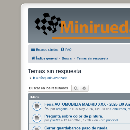
Enlaces rápidos
FAQ
Índice general
Buscar
Temas sin respuesta
Temas sin respuesta
Ir a búsqueda avanzada
Buscar
Búsqueda avanzada
TEMAS
Feria AUTOMOBILIA MADRID XXX - 2026 ¡30 Ani
por
aragon402
»
20 May 2026, 14:10
» en
Concursos, re
Pregunta sobre color de pintura.
por
joseM2
»
12 Feb 2026, 17:36
» en
Foro principal
Cerrar guardabarros paso de rueda