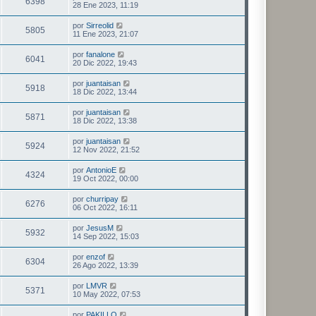
6398
28 Ene 2023, 11:19
por
Sirreolid
5805
11 Ene 2023, 21:07
por
fanalone
6041
20 Dic 2022, 19:43
por
juantaisan
5918
18 Dic 2022, 13:44
por
juantaisan
5871
18 Dic 2022, 13:38
por
juantaisan
5924
12 Nov 2022, 21:52
por
AntonioE
4324
19 Oct 2022, 00:00
por
churripay
6276
06 Oct 2022, 16:11
por
JesusM
5932
14 Sep 2022, 15:03
por
enzof
6304
26 Ago 2022, 13:39
por
LMVR
5371
10 May 2022, 07:53
por
PAKILLO