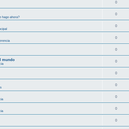
0
0
e hago ahora?
0
ncipal
0
erencia
0
s
el mundo
0
cia
0
0
as
0
cia
0
cia
0