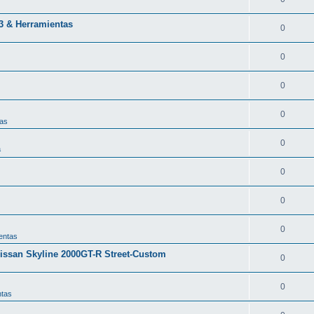
43 & Herramientas
0
0
0
0
tas
0
a
0
0
0
entas
issan Skyline 2000GT-R Street-Custom
0
0
ntas