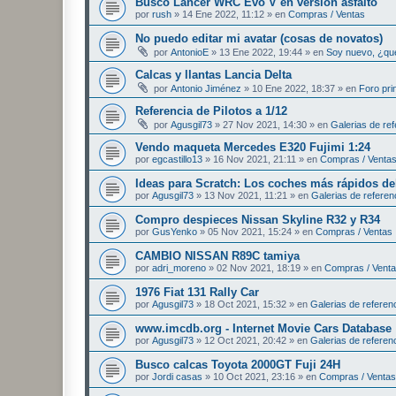
Busco Lancer WRC Evo V en versión asfalto
por
rush
»
14 Ene 2022, 11:12
» en
Compras / Ventas
No puedo editar mi avatar (cosas de novatos)
por
AntonioE
»
13 Ene 2022, 19:44
» en
Soy nuevo, ¿qu
Calcas y llantas Lancia Delta
por
Antonio Jiménez
»
10 Ene 2022, 18:37
» en
Foro pri
Referencia de Pilotos a 1/12
por
Agusgil73
»
27 Nov 2021, 14:30
» en
Galerias de ref
Vendo maqueta Mercedes E320 Fujimi 1:24
por
egcastillo13
»
16 Nov 2021, 21:11
» en
Compras / Venta
Ideas para Scratch: Los coches más rápidos d
por
Agusgil73
»
13 Nov 2021, 11:21
» en
Galerias de referen
Compro despieces Nissan Skyline R32 y R34
por
GusYenko
»
05 Nov 2021, 15:24
» en
Compras / Ventas
CAMBIO NISSAN R89C tamiya
por
adri_moreno
»
02 Nov 2021, 18:19
» en
Compras / Vent
1976 Fiat 131 Rally Car
por
Agusgil73
»
18 Oct 2021, 15:32
» en
Galerias de referen
www.imcdb.org - Internet Movie Cars Database
por
Agusgil73
»
12 Oct 2021, 20:42
» en
Galerias de referen
Busco calcas Toyota 2000GT Fuji 24H
por
Jordi casas
»
10 Oct 2021, 23:16
» en
Compras / Ventas