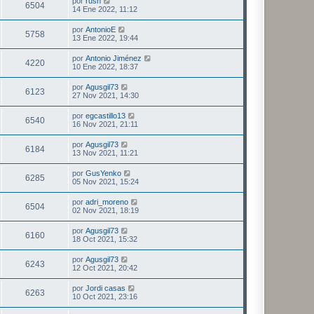
por
rush
6504
14 Ene 2022, 11:12
por
AntonioE
5758
13 Ene 2022, 19:44
por
Antonio Jiménez
4220
10 Ene 2022, 18:37
por
Agusgil73
6123
27 Nov 2021, 14:30
por
egcastillo13
6540
16 Nov 2021, 21:11
por
Agusgil73
6184
13 Nov 2021, 11:21
por
GusYenko
6285
05 Nov 2021, 15:24
por
adri_moreno
6504
02 Nov 2021, 18:19
por
Agusgil73
6160
18 Oct 2021, 15:32
por
Agusgil73
6243
12 Oct 2021, 20:42
por
Jordi casas
6263
10 Oct 2021, 23:16