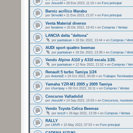
por
JesusM
»
28 Ene 2023, 11:19
» en
Foro principal
Barniz acrílico Marabu
por
Sirreolid
»
11 Ene 2023, 21:07
» en
Foro principal
Venta Material diverso
por
fanalone
»
20 Dic 2022, 19:43
» en
Compras / Ventas
LANCIA delta "deltona"
por
juantaisan
»
18 Dic 2022, 13:44
» en
Compras / Ven
AUDI sport quattro beemax
por
juantaisan
»
18 Dic 2022, 13:38
» en
Compras / Ven
Vendo Alpine A110 y A310 escala 1/20.
por
juantaisan
»
12 Nov 2022, 21:52
» en
Compras / Ven
Renault 5 turbo Tamiya 1/24
por
AntonioE
»
19 Oct 2022, 00:00
» en
Trabajos Terminado
Yamaha YZR-M1 2005 y 2009 Tamiya
por
churripay
»
06 Oct 2022, 16:11
» en
Compras / Ventas
Concurso Valladolid
por
JesusM
»
14 Sep 2022, 15:03
» en
Concursos, reuniones
Vendo Toyota Celica Beemax
por
enzof
»
26 Ago 2022, 13:39
» en
Compras / Ventas
RALLY
por
LMVR
»
10 May 2022, 07:53
» en
Foro principal
CADENA SIZUKI