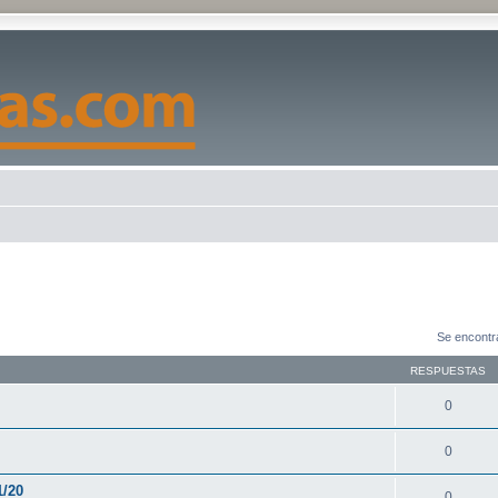
Se encontr
RESPUESTAS
0
0
1/20
0