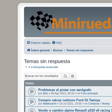
Enlaces rápidos
FAQ
Índice general
Buscar
Temas sin respuesta
Temas sin respuesta
Ir a búsqueda avanzada
Buscar
Búsqueda avanzada
TEMAS
Problemas al pintar con aerógrafo
por
j05u
»
06 Ago 2021, 00:10
» en
Foro principal
Compro calcas carbono Ford Gt Tamiya
por
Baldesarini
»
19 Jul 2021, 19:35
» en
Compras / Ventas
Vendo o cambio alpine Renault a310 v6 racing 