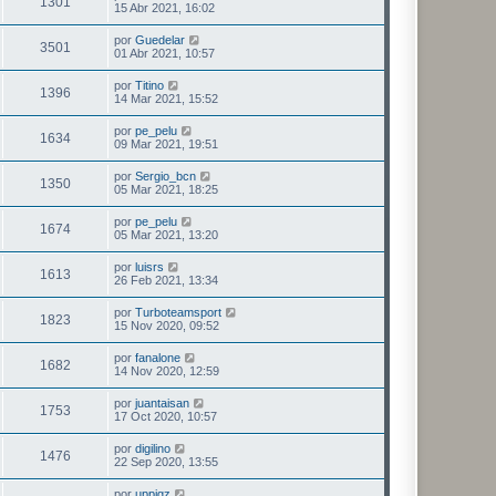
1301
15 Abr 2021, 16:02
por
Guedelar
3501
01 Abr 2021, 10:57
por
Titino
1396
14 Mar 2021, 15:52
por
pe_pelu
1634
09 Mar 2021, 19:51
por
Sergio_bcn
1350
05 Mar 2021, 18:25
por
pe_pelu
1674
05 Mar 2021, 13:20
por
luisrs
1613
26 Feb 2021, 13:34
por
Turboteamsport
1823
15 Nov 2020, 09:52
por
fanalone
1682
14 Nov 2020, 12:59
por
juantaisan
1753
17 Oct 2020, 10:57
por
digilino
1476
22 Sep 2020, 13:55
por
uppigz