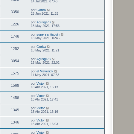
14 Jul 2021, 07:46
por
Gorka
3350
25 Jun 2021, 11:25
por
Agusgil73
1226
18 May 2021, 17:56
por
supersantiaguin
1746
18 May 2021, 16:45
por
Gorka
1252
18 May 2021, 11:21
por
Agusgil73
3054
13 May 2021, 22:02
por
el Maverick
1575
11 May 2021, 07:53
por
Victor
1568
18 Abr 2021, 16:13
por
Victor
1458
15 Abr 2021, 17:41
por
Victor
1345
15 Abr 2021, 16:16
por
Victor
1346
15 Abr 2021, 16:03
por
Victor