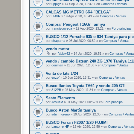
por
uppigz
»
14 Sep 2020, 12:47
» en
Compras / Ventas
CALCAS MG METRO 6R4 "BELGA"
por
LMVR
»
19 Ago 2020, 10:43
» en
Compras / Ventas
Comprar Peugeot T16Gr Tamiya
por
franciscovega
»
12 Ago 2020, 13:21
» en
Foro principal
BUSCO 1/12 Porsche 935 o 934 Tamiya para pie
por
chaparral
»
05 Jul 2020, 00:52
» en
Compras / Ventas
vendo motor
por
fabiox62
»
14 Jun 2020, 19:51
» en
Compras / Venta
vendo / cambio Datsun 240 ZG 1970 Tamiya 1:1
por
deuman
»
11 Jun 2020, 12:58
» en
Compras / Ventas
Venta de kits 1/24
por
enzof
»
10 Jun 2020, 13:31
» en
Compras / Ventas
Busco llantas Toyota TA64 y vendo 205 GTI
por
312PB
»
25 May 2020, 11:34
» en
Compras / Ventas
Sesto Elemento.
por
JesusM
»
01 May 2020, 00:52
» en
Foro principal
Busco Aston Martín tamiya
por
adri_moreno
»
19 Abr 2020, 12:35
» en
Compras / Venta
BUSCO Ferrari F2007 1/20 FUJIMI
por
Lantorre HF
»
12 Abr 2020, 22:59
» en
Compras / Ventas