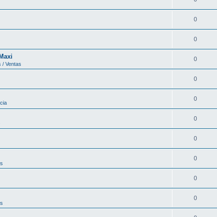
0
0
 Maxi
0
 / Ventas
0
0
cia
0
s
0
0
os
0
0
os