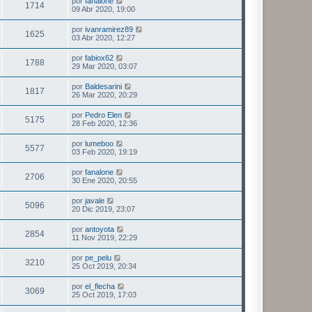
por
fanalone
1714
09 Abr 2020, 19:00
por
ivanramirez89
1625
03 Abr 2020, 12:27
por
fabiox62
1788
29 Mar 2020, 03:07
por
Baldesarini
1817
26 Mar 2020, 20:29
por
Pedro Elen
5175
28 Feb 2020, 12:36
por
lumeboo
5577
03 Feb 2020, 19:19
por
fanalone
2706
30 Ene 2020, 20:55
por
javale
5096
20 Dic 2019, 23:07
por
antoyota
2854
11 Nov 2019, 22:29
por
pe_pelu
3210
25 Oct 2019, 20:34
por
el_flecha
3069
25 Oct 2019, 17:03