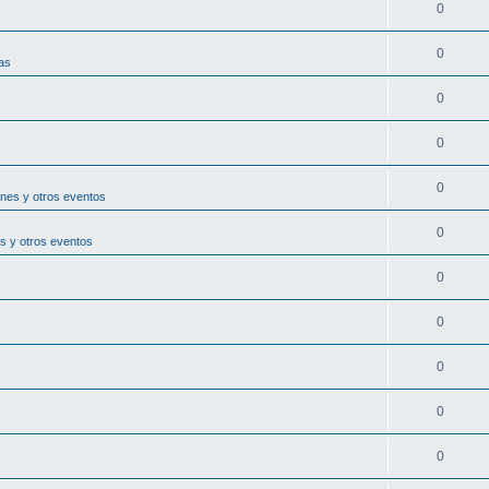
0
0
as
0
0
0
nes y otros eventos
0
s y otros eventos
0
0
0
0
0