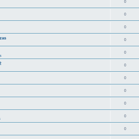
0
0
0
zas
0
0
s
2
0
0
0
0
0
s
0