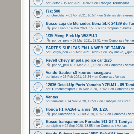
por
Victor
»
15 Abr 2021, 16:02
» en
Trabajos Terminados
Fiat 500
por
Guedelar
»
01 Abr 2021, 10:57
» en
Galerias de referenc
Busco caja de Mercedes Benz SLK 24189 de Ta
por
Titino
»
14 Mar 2021, 15:52
» en
Compras / Ventas
1/35 Meng Pick Up W/ZPU-1
por
pe_pelu
»
09 Mar 2021, 19:51
» en
Compras / Venta
PARTES SUELTAS EN LA WEB DE TAMIYA
por
Sergio_bcn
»
05 Mar 2021, 18:25
» en
Soy nuevo, ¿que 
Revell Chevy impala police car 1/25
por
pe_pelu
»
05 Mar 2021, 13:20
» en
Compras / Venta
Vendo Sauber c9 kouros hasegawa
por
luisrs
»
26 Feb 2021, 13:34
» en
Compras / Ventas
12636 Detail-Up Parts Yamaha YZR-M1 - 09 Tam
por
Turboteamsport
»
15 Nov 2020, 09:52
» en
Compras / V
Ventas
por
fanalone
»
14 Nov 2020, 12:59
» en
Trabajos en curso
Honda F1 RA164 E años ´80. 1/20.
por
juantaisan
»
17 Oct 2020, 10:57
» en
Compras / Ven
Busco transparentes Porsche 911 GT 1 Tamiya
por
digilino
»
22 Sep 2020, 13:55
» en
Compras / Ventas
Vendo Subaru Impreza WRC Safari'98 tamiya