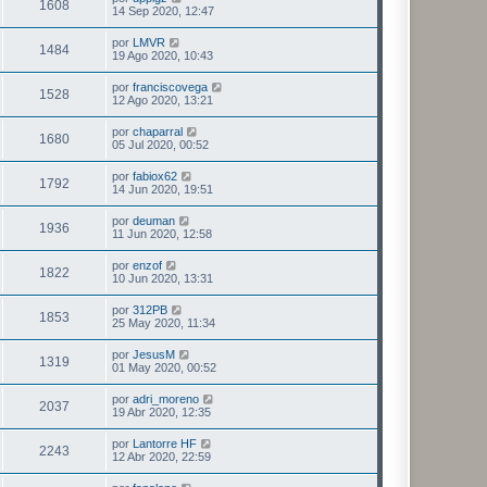
1608
14 Sep 2020, 12:47
por
LMVR
1484
19 Ago 2020, 10:43
por
franciscovega
1528
12 Ago 2020, 13:21
por
chaparral
1680
05 Jul 2020, 00:52
por
fabiox62
1792
14 Jun 2020, 19:51
por
deuman
1936
11 Jun 2020, 12:58
por
enzof
1822
10 Jun 2020, 13:31
por
312PB
1853
25 May 2020, 11:34
por
JesusM
1319
01 May 2020, 00:52
por
adri_moreno
2037
19 Abr 2020, 12:35
por
Lantorre HF
2243
12 Abr 2020, 22:59