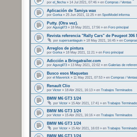
por
el_flecha
»
14 Jul 2021, 07:46
» en
Compras / Ventas
Aplicación de Tamiya wax
por
Gorka
»
25 Jun 2021, 11:25
» en
SpotModel informa
Putty. (Otra vez).
por
Agusgil73
»
18 May 2021, 17:56
» en
Foro principal
Revista referencia "Rally Cars" de Peugeot 306
por
supersantiaguin
»
18 May 2021, 16:45
» en
Compras
Arreglos de pintura
por
Gorka
»
18 May 2021, 11:21
» en
Foro principal
Adicción a Bringatrailer.com
por
Agusgil73
»
13 May 2021, 22:02
» en
Galerias de referen
Busco esos Maquetas
por
el Maverick
»
11 May 2021, 07:53
» en
Compras / Venta
Renault Clio
por
Victor
»
18 Abr 2021, 16:13
» en
Trabajos Terminados
BMW M6 GT3 1/24
por
Victor
»
15 Abr 2021, 17:41
» en
Trabajos Terminad
BMW M6 GT3 1/24
por
Victor
»
15 Abr 2021, 16:16
» en
Trabajos Terminados
BMW M6 GT3 1/24
por
Victor
»
15 Abr 2021, 16:03
» en
Trabajos Terminad
BMW M6 GT3 1/24