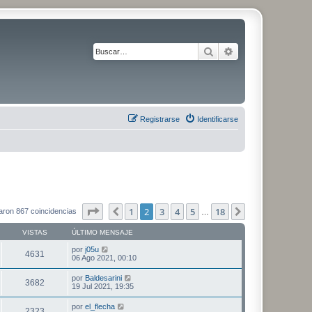
Buscar
Búsqueda avanza
Registrarse
Identificarse
Página
2
de
18
1
2
3
4
5
18
Anterior
Siguiente
aron 867 coincidencias
…
VISTAS
ÚLTIMO MENSAJE
por
j05u
4631
06 Ago 2021, 00:10
por
Baldesarini
3682
19 Jul 2021, 19:35
por
el_flecha
2323