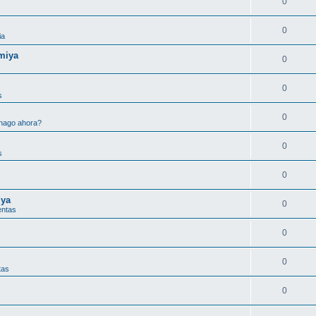
0
0
ia
miya
0
0
s
0
hago ahora?
0
s
0
iya
0
entas
0
0
tas
0