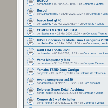
BUSCO
por
fanalone
»
09 Abr 2020, 19:00
» en
Compras / Ventas
Busco!
por
ivanramirez89
»
03 Abr 2020, 12:27
» en
Compras / Vent
busco ford gt 40
por
fabiox62
»
29 Mar 2020, 03:07
» en
Compras / Ventas
COMPRO MAQUETAS DTM
por
Baldesarini
»
26 Mar 2020, 20:29
» en
Compras / Ventas
XXVII Concurso de Modelismo Fuengirola 2020
por
Pedro Elen
»
28 Feb 2020, 12:36
» en
Concursos, reunio
XXIII CIM Escala 2020
por
lumeboo
»
03 Feb 2020, 19:19
» en
Concursos, reunione
Venta Maquetas y Mas
por
fanalone
»
30 Ene 2020, 20:55
» en
Compras / Ventas
Yamaha TZ250 Joan Garriga
por
javale
»
20 Dic 2019, 23:07
» en
Galerias de referencia
Averia compresor as189
por
antoyota
»
11 Nov 2019, 22:29
» en
Foro principal
Delorean Super Detail Aoshima
por
pe_pelu
»
25 Oct 2019, 20:34
» en
Compras / Ventas
Conpro ds3 y c4 de heller
por
el_flecha
»
25 Oct 2019, 17:03
» en
Compras / Ventas