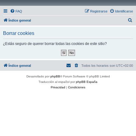
FAQ
Registrarse
Identificarse
B
Índice general
u
Borrar cookies
s
c
¿Estás seguro de querer borrar todas las cookies de este sitio?
a
r
Índice general
Todos los horarios son
UTC+02:00
Desarrollado por
phpBB
® Forum Software © phpBB Limited
Traducción al español por
phpBB España
Privacidad
|
Condiciones