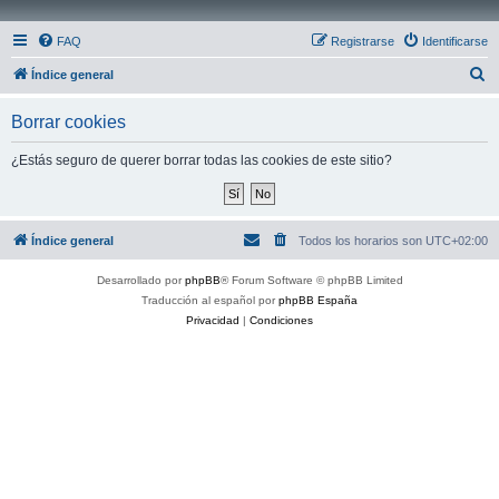
FAQ
Registrarse
Identificarse
B
Índice general
u
Borrar cookies
s
c
¿Estás seguro de querer borrar todas las cookies de este sitio?
a
r
Índice general
Todos los horarios son
UTC+02:00
Desarrollado por
phpBB
® Forum Software © phpBB Limited
Traducción al español por
phpBB España
Privacidad
|
Condiciones