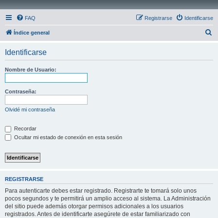
FAQ
Registrarse
Identificarse
B
Índice general
u
Identificarse
s
c
Nombre de Usuario:
a
r
Contraseña:
Olvidé mi contraseña
Recordar
Ocultar mi estado de conexión en esta sesión
REGISTRARSE
Para autenticarte debes estar registrado. Registrarte te tomará solo unos
pocos segundos y te permitirá un amplio acceso al sistema. La Administración
del sitio puede además otorgar permisos adicionales a los usuarios
registrados. Antes de identificarte asegúrete de estar familiarizado con