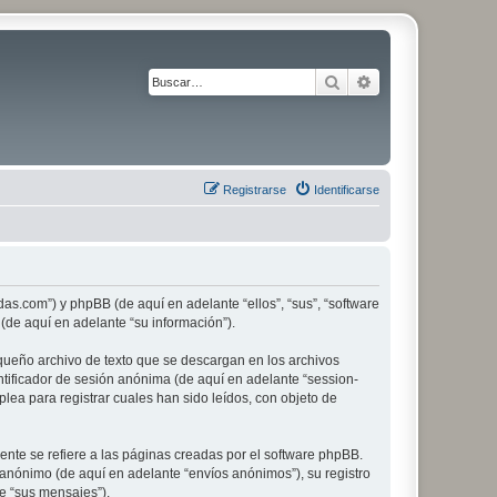
Buscar
Búsqueda avanza
Registrarse
Identificarse
edas.com”) y phpBB (de aquí en adelante “ellos”, “sus”, “software
de aquí en adelante “su información”).
queño archivo de texto que se descargan en los archivos
ntificador de sesión anónima (de aquí en adelante “session-
ea para registrar cuales han sido leídos, con objeto de
te se refiere a las páginas creadas por el software phpBB.
anónimo (de aquí en adelante “envíos anónimos”), su registro
te “sus mensajes”).