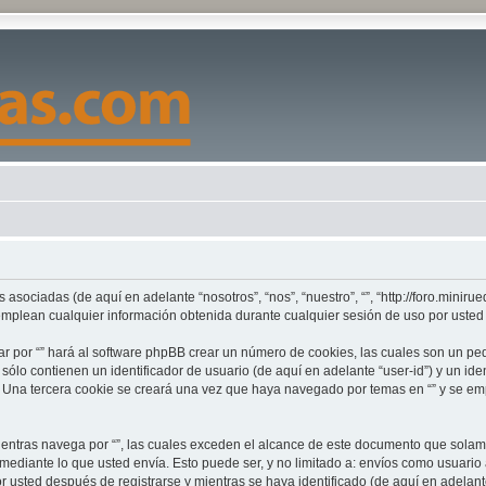
 asociadas (de aquí en adelante “nosotros”, “nos”, “nuestro”, “”, “http://foro.miniru
lean cualquier información obtenida durante cualquier sesión de uso por usted (
r por “” hará al software phpBB crear un número de cookies, las cuales son un pe
lo contienen un identificador de usuario (de aquí en adelante “user-id”) y un ide
 Una tercera cookie se creará una vez que haya navegado por temas en “” y se empl
tras navega por “”, las cuales exceden el alcance de este documento que solamen
diante lo que usted envía. Esto puede ser, y no limitado a: envíos como usuario 
r usted después de registrarse y mientras se haya identificado (de aquí en adelan