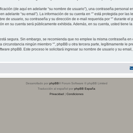
cación (de aquí en adelante “su nombre de usuario”), una contraseña personal emp
en adelante “su email”). La información de su cuenta en “” está protegida por las l
 de usuario, su contraseña y su dirección de e-mail requerida por “” durante el pro
ción en su cuenta será públicamente exhibida. Además, en su cuenta, usted tiene la
to está segura. Sin embargo, se recomienda que no emplee la misma contraseña en 
 circunstancia ningún miembro “”, phpBB u otra tercera parte, legítimamente le pr
software phpBB. Este proceso le solicitará ingresar su nombre de usuario y su ema
Desarrollado por
phpBB
® Forum Software © phpBB Limited
Traducción al español por
phpBB España
Privacidad
|
Condiciones