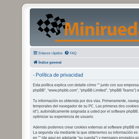
Enlaces rápidos
FAQ
Índice general
- Política de privacidad
Esta política explica con detalle cómo “” junto con sus empresas
phpBB”, “www.phpbb.com”, “phpBB Limited”, “phpBB Teams”) emp
Tu información es obtenida por dos vías. Primeramente, navega
temporales del navegador de su PC. Las primeras dos cookies só
id”), automáticamente asignada a usted por el software phpBB.
optimizar su experiencia de usuario.
Además podemos crear cookies externas al software phpBB mien
La segunda vía mediante la que obtenemos su información es me
en “” (de aquí en adelante “su cuenta”) y mensajes enviados po