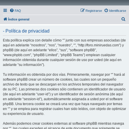
FAQ
Registrarse
Identificarse
B
Índice general
u
- Política de privacidad
s
c
Esta política explica con detalle cómo “” junto con sus empresas asociadas (de
aquí en adelante “nosotros”, “nos”, “nuestro”, “”, “http://foro.miniruedas.com”) y
a
phpBB (de aquí en adelante “ellos”, “sus”, “software phpBB”,
r
“www.phpbb.com”, “phpBB Limited”, “phpBB Teams”) emplean cualquier
información obtenida durante cualquier sesión de uso por usted (de aquí en
adelante “su información”).
Tu información es obtenida por dos vías. Primeramente, navegar por “” hará al
software phpBB crear un número de cookies, las cuales son un pequeño
archivo de texto que se descargan en los archivos temporales del navegador
de su PC. Las primeras dos cookies sólo contienen un identificador de usuario
(de aquí en adelante “user-id”) y un identificador de sesión anónima (de aquí
en adelante “session-id”), automáticamente asignada a usted por el software
phpBB. Una tercera cookie se creará una vez que haya navegado por temas
en “” y se emplea para registrar cuales han sido leídos, con objeto de optimizar
su experiencia de usuario.
Además podemos crear cookies externas al software phpBB mientras navega
por “”, las cuales exceden el alcance de este documento que solamente se