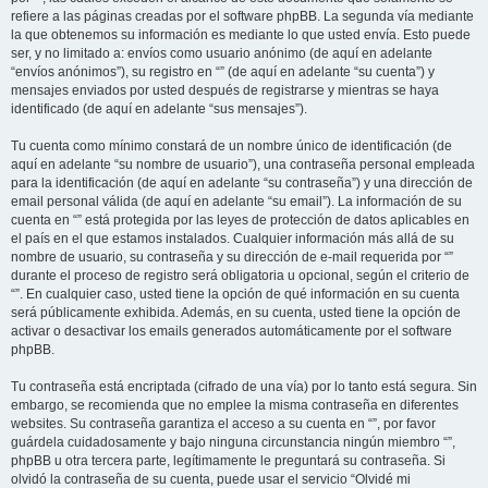
refiere a las páginas creadas por el software phpBB. La segunda vía mediante
la que obtenemos su información es mediante lo que usted envía. Esto puede
ser, y no limitado a: envíos como usuario anónimo (de aquí en adelante
“envíos anónimos”), su registro en “” (de aquí en adelante “su cuenta”) y
mensajes enviados por usted después de registrarse y mientras se haya
identificado (de aquí en adelante “sus mensajes”).
Tu cuenta como mínimo constará de un nombre único de identificación (de
aquí en adelante “su nombre de usuario”), una contraseña personal empleada
para la identificación (de aquí en adelante “su contraseña”) y una dirección de
email personal válida (de aquí en adelante “su email”). La información de su
cuenta en “” está protegida por las leyes de protección de datos aplicables en
el país en el que estamos instalados. Cualquier información más allá de su
nombre de usuario, su contraseña y su dirección de e-mail requerida por “”
durante el proceso de registro será obligatoria u opcional, según el criterio de
“”. En cualquier caso, usted tiene la opción de qué información en su cuenta
será públicamente exhibida. Además, en su cuenta, usted tiene la opción de
activar o desactivar los emails generados automáticamente por el software
phpBB.
Tu contraseña está encriptada (cifrado de una vía) por lo tanto está segura. Sin
embargo, se recomienda que no emplee la misma contraseña en diferentes
websites. Su contraseña garantiza el acceso a su cuenta en “”, por favor
guárdela cuidadosamente y bajo ninguna circunstancia ningún miembro “”,
phpBB u otra tercera parte, legítimamente le preguntará su contraseña. Si
olvidó la contraseña de su cuenta, puede usar el servicio “Olvidé mi