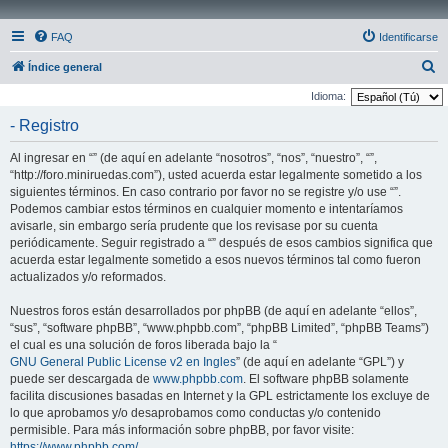
FAQ
Identificarse
B
Índice general
u
Idioma:
s
- Registro
c
Al ingresar en “” (de aquí en adelante “nosotros”, “nos”, “nuestro”, “”,
a
“http://foro.miniruedas.com”), usted acuerda estar legalmente sometido a los
r
siguientes términos. En caso contrario por favor no se registre y/o use “”.
Podemos cambiar estos términos en cualquier momento e intentaríamos
avisarle, sin embargo sería prudente que los revisase por su cuenta
periódicamente. Seguir registrado a “” después de esos cambios significa que
acuerda estar legalmente sometido a esos nuevos términos tal como fueron
actualizados y/o reformados.
Nuestros foros están desarrollados por phpBB (de aquí en adelante “ellos”,
“sus”, “software phpBB”, “www.phpbb.com”, “phpBB Limited”, “phpBB Teams”)
el cual es una solución de foros liberada bajo la “
GNU General Public License v2 en Ingles
” (de aquí en adelante “GPL”) y
puede ser descargada de
www.phpbb.com
. El software phpBB solamente
facilita discusiones basadas en Internet y la GPL estrictamente los excluye de
lo que aprobamos y/o desaprobamos como conductas y/o contenido
permisible. Para más información sobre phpBB, por favor visite:
https://www.phpbb.com/
.