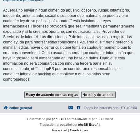
Acuerda no enviar ningun contenido abusivo, obsceno, vulgar, difamatorio,
indecente, amenazante, sexual o cualquier otro material que pueda violar
cualquier ley de su país, el país donde “” está instalado o Leyes
Internacionales. Hacer eso provocará que sea inmediata y permanentemente
expulsado y, si lo creemos oportuno, con notificación a su Proveedor de
Servicios de Internet. Las direcciones IP de todos los envíos son registradas
como ayuda para reforzar estas condiciones. Acuerda que “” tiene derecho a
eliminar, editar, mover o cerrar cualquier tema en cualquier momento que lo
creamos conveniente. Como usuario acuerda que cualquier información que
haya ingresado será almacenada en una base de datos. Dado que esta
información no será compartida con ninguna tercera parte sin su
consentimiento, ni “” ni phpBB podrán considerarse responsables por
cualquier intento de hacking que conlleve a que los datos sean
comprometidos.
Índice general
Todos los horarios son
UTC+02:00
Desarrollado por
phpBB
® Forum Software © phpBB Limited
Traducción al español por
phpBB España
Privacidad
|
Condiciones