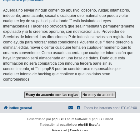
Acuerda no enviar ningun contenido abusivo, obsceno, vulgar, difamatorio,
indecente, amenazante, sexual o cualquier otro material que pueda violar
cualquier ley de su país, el país donde “” está instalado o Leyes
Internacionales. Hacer eso provocará que sea inmediata y permanentemente
expulsado y, si lo creemos oportuno, con notificación a su Proveedor de
Servicios de Internet. Las direcciones IP de todos los envíos son registradas
como ayuda para reforzar estas condiciones. Acuerda que “” tiene derecho a
eliminar, editar, mover o cerrar cualquier tema en cualquier momento que lo
creamos conveniente. Como usuario acuerda que cualquier información que
haya ingresado será almacenada en una base de datos. Dado que esta
información no será compartida con ninguna tercera parte sin su
consentimiento, ni “” ni phpBB podrán considerarse responsables por
cualquier intento de hacking que conlleve a que los datos sean
comprometidos.
Índice general
Todos los horarios son
UTC+02:00
Desarrollado por
phpBB
® Forum Software © phpBB Limited
Traducción al español por
phpBB España
Privacidad
|
Condiciones