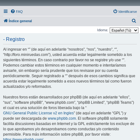
FAQ
Identificarse
B
Índice general
u
Idioma:
s
- Registro
c
Al ingresar en “” (de aquí en adelante “nosotros”, “nos”, “nuestro”, “”,
a
“http://foro.miniruedas.com”), usted acuerda estar legalmente sometido a los
r
siguientes términos. En caso contrario por favor no se registre y/o use “”.
Podemos cambiar estos términos en cualquier momento e intentaríamos
avisarle, sin embargo sería prudente que los revisase por su cuenta
periódicamente. Seguir registrado a “” después de esos cambios significa que
acuerda estar legalmente sometido a esos nuevos términos tal como fueron
actualizados y/o reformados.
Nuestros foros están desarrollados por phpBB (de aquí en adelante “ellos”,
“sus”, “software phpBB”, “www.phpbb.com”, “phpBB Limited”, “phpBB Teams”)
el cual es una solución de foros liberada bajo la “
GNU General Public License v2 en Ingles
” (de aquí en adelante “GPL”) y
puede ser descargada de
www.phpbb.com
. El software phpBB solamente
facilita discusiones basadas en Internet y la GPL estrictamente los excluye de
lo que aprobamos y/o desaprobamos como conductas y/o contenido
permisible. Para más información sobre phpBB, por favor visite:
https://www.phpbb.com/
.