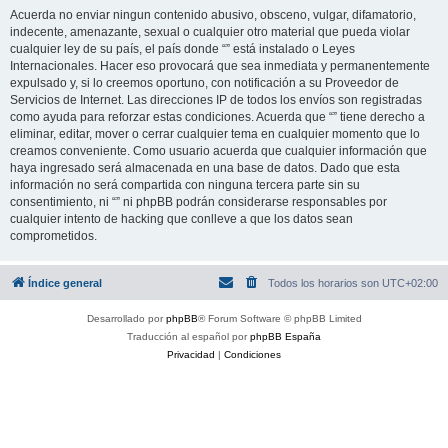
Acuerda no enviar ningun contenido abusivo, obsceno, vulgar, difamatorio,
indecente, amenazante, sexual o cualquier otro material que pueda violar
cualquier ley de su país, el país donde “” está instalado o Leyes
Internacionales. Hacer eso provocará que sea inmediata y permanentemente
expulsado y, si lo creemos oportuno, con notificación a su Proveedor de
Servicios de Internet. Las direcciones IP de todos los envíos son registradas
como ayuda para reforzar estas condiciones. Acuerda que “” tiene derecho a
eliminar, editar, mover o cerrar cualquier tema en cualquier momento que lo
creamos conveniente. Como usuario acuerda que cualquier información que
haya ingresado será almacenada en una base de datos. Dado que esta
información no será compartida con ninguna tercera parte sin su
consentimiento, ni “” ni phpBB podrán considerarse responsables por
cualquier intento de hacking que conlleve a que los datos sean
comprometidos.
Índice general
Todos los horarios son
UTC+02:00
Desarrollado por
phpBB
® Forum Software © phpBB Limited
Traducción al español por
phpBB España
Privacidad
|
Condiciones