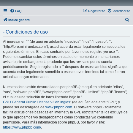
FAQ
Registrarse
Identificarse
B
Índice general
u
- Condiciones de uso
s
c
Al ingresar en “” (de aquí en adelante “nosotros”, “nos”, “nuestro”, “”,
“http://foro.miniruedas.com”), usted acuerda estar legalmente sometido a los
a
siguientes términos. En caso contrario por favor no se registre y/o use “”.
r
Podemos cambiar estos términos en cualquier momento e intentaríamos
avisarle, sin embargo sería prudente que los revisase por su cuenta
periódicamente. Seguir registrado a “” después de esos cambios significa que
acuerda estar legalmente sometido a esos nuevos términos tal como fueron
actualizados y/o reformados.
Nuestros foros están desarrollados por phpBB (de aquí en adelante “ellos”,
“sus”, “software phpBB”, “www.phpbb.com”, “phpBB Limited”, “phpBB Teams”)
el cual es una solución de foros liberada bajo la “
GNU General Public License v2 en Ingles
” (de aquí en adelante “GPL”) y
puede ser descargada de
www.phpbb.com
. El software phpBB solamente
facilita discusiones basadas en Internet y la GPL estrictamente los excluye de
lo que aprobamos y/o desaprobamos como conductas y/o contenido
permisible. Para más información sobre phpBB, por favor visite:
https://www.phpbb.com/
.