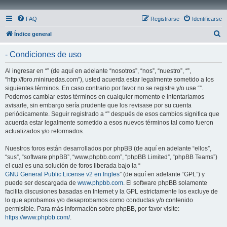
FAQ
Registrarse
Identificarse
B
Índice general
u
- Condiciones de uso
s
c
Al ingresar en “” (de aquí en adelante “nosotros”, “nos”, “nuestro”, “”,
“http://foro.miniruedas.com”), usted acuerda estar legalmente sometido a los
a
siguientes términos. En caso contrario por favor no se registre y/o use “”.
r
Podemos cambiar estos términos en cualquier momento e intentaríamos
avisarle, sin embargo sería prudente que los revisase por su cuenta
periódicamente. Seguir registrado a “” después de esos cambios significa que
acuerda estar legalmente sometido a esos nuevos términos tal como fueron
actualizados y/o reformados.
Nuestros foros están desarrollados por phpBB (de aquí en adelante “ellos”,
“sus”, “software phpBB”, “www.phpbb.com”, “phpBB Limited”, “phpBB Teams”)
el cual es una solución de foros liberada bajo la “
GNU General Public License v2 en Ingles
” (de aquí en adelante “GPL”) y
puede ser descargada de
www.phpbb.com
. El software phpBB solamente
facilita discusiones basadas en Internet y la GPL estrictamente los excluye de
lo que aprobamos y/o desaprobamos como conductas y/o contenido
permisible. Para más información sobre phpBB, por favor visite:
https://www.phpbb.com/
.