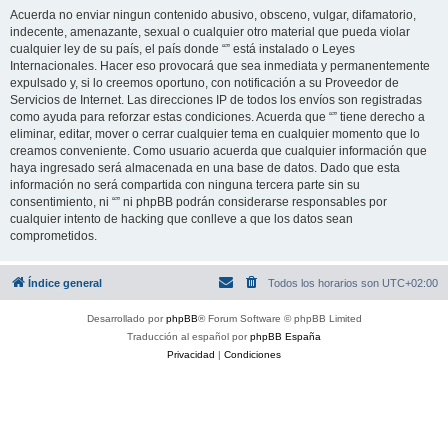
Acuerda no enviar ningun contenido abusivo, obsceno, vulgar, difamatorio,
indecente, amenazante, sexual o cualquier otro material que pueda violar
cualquier ley de su país, el país donde “” está instalado o Leyes
Internacionales. Hacer eso provocará que sea inmediata y permanentemente
expulsado y, si lo creemos oportuno, con notificación a su Proveedor de
Servicios de Internet. Las direcciones IP de todos los envíos son registradas
como ayuda para reforzar estas condiciones. Acuerda que “” tiene derecho a
eliminar, editar, mover o cerrar cualquier tema en cualquier momento que lo
creamos conveniente. Como usuario acuerda que cualquier información que
haya ingresado será almacenada en una base de datos. Dado que esta
información no será compartida con ninguna tercera parte sin su
consentimiento, ni “” ni phpBB podrán considerarse responsables por
cualquier intento de hacking que conlleve a que los datos sean
comprometidos.
Índice general
Todos los horarios son
UTC+02:00
Desarrollado por
phpBB
® Forum Software © phpBB Limited
Traducción al español por
phpBB España
Privacidad
|
Condiciones