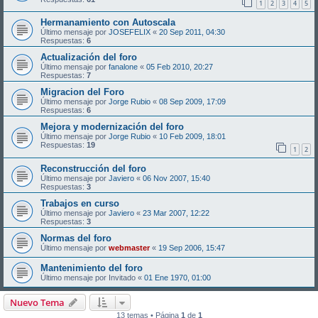
1
2
3
4
5
Hermanamiento con Autoscala
Último mensaje por
JOSEFELIX
«
20 Sep 2011, 04:30
Respuestas:
6
Actualización del foro
Último mensaje por
fanalone
«
05 Feb 2010, 20:27
Respuestas:
7
Migracion del Foro
Último mensaje por
Jorge Rubio
«
08 Sep 2009, 17:09
Respuestas:
6
Mejora y modernización del foro
Último mensaje por
Jorge Rubio
«
10 Feb 2009, 18:01
Respuestas:
19
1
2
Reconstrucción del foro
Último mensaje por
Javiero
«
06 Nov 2007, 15:40
Respuestas:
3
Trabajos en curso
Último mensaje por
Javiero
«
23 Mar 2007, 12:22
Respuestas:
3
Normas del foro
Último mensaje por
webmaster
«
19 Sep 2006, 15:47
Mantenimiento del foro
Último mensaje por
Invitado
«
01 Ene 1970, 01:00
Nuevo Tema
13 temas • Página
1
de
1