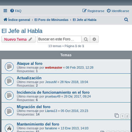
FAQ
Registrarse
Identificarse
B
Índice general
El Foro de Miniruedas
El Jefe al Habla
u
El Jefe al Habla
s
Buscar
Búsqueda avanzad
Nuevo Tema
c
13 temas • Página
1
de
1
a
Temas
r
Ataque al foro
Último mensaje por
webmaster
«
08 Feb 2023, 12:28
Respuestas:
1
Actualización
Último mensaje por
JesusM
«
28 Nov 2018, 19:04
Respuestas:
2
Incidencia de funcionamiento en el foro
Último mensaje por
pruebas49
«
29 Dic 2017, 09:24
Respuestas:
6
Migración del foro
Último mensaje por
Llanta13
«
05 Oct 2016, 23:23
Respuestas:
14
1
2
Mantenimiento del foro
Último mensaje por
fanalone
«
13 Ene 2013, 14:03
Respuestas:
61