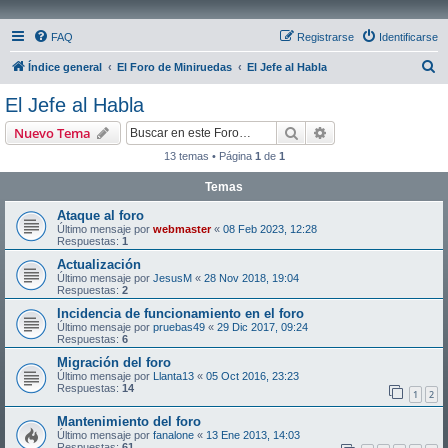
FAQ
Registrarse
Identificarse
B
Índice general
El Foro de Miniruedas
El Jefe al Habla
u
El Jefe al Habla
s
Buscar
Búsqueda avanzad
Nuevo Tema
c
13 temas • Página
1
de
1
a
Temas
r
Ataque al foro
Último mensaje por
webmaster
«
08 Feb 2023, 12:28
Respuestas:
1
Actualización
Último mensaje por
JesusM
«
28 Nov 2018, 19:04
Respuestas:
2
Incidencia de funcionamiento en el foro
Último mensaje por
pruebas49
«
29 Dic 2017, 09:24
Respuestas:
6
Migración del foro
Último mensaje por
Llanta13
«
05 Oct 2016, 23:23
Respuestas:
14
1
2
Mantenimiento del foro
Último mensaje por
fanalone
«
13 Ene 2013, 14:03
Respuestas:
61