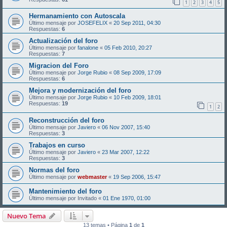
1
2
3
4
5
Hermanamiento con Autoscala
Último mensaje por
JOSEFELIX
«
20 Sep 2011, 04:30
Respuestas:
6
Actualización del foro
Último mensaje por
fanalone
«
05 Feb 2010, 20:27
Respuestas:
7
Migracion del Foro
Último mensaje por
Jorge Rubio
«
08 Sep 2009, 17:09
Respuestas:
6
Mejora y modernización del foro
Último mensaje por
Jorge Rubio
«
10 Feb 2009, 18:01
Respuestas:
19
1
2
Reconstrucción del foro
Último mensaje por
Javiero
«
06 Nov 2007, 15:40
Respuestas:
3
Trabajos en curso
Último mensaje por
Javiero
«
23 Mar 2007, 12:22
Respuestas:
3
Normas del foro
Último mensaje por
webmaster
«
19 Sep 2006, 15:47
Mantenimiento del foro
Último mensaje por
Invitado
«
01 Ene 1970, 01:00
Nuevo Tema
13 temas • Página
1
de
1