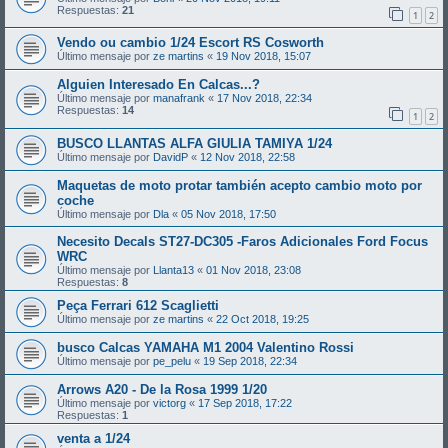
Respuestas:
21
1
2
Vendo ou cambio 1/24 Escort RS Cosworth
Último mensaje por
ze martins
«
19 Nov 2018, 15:07
Alguien Interesado En Calcas...?
Último mensaje por
manafrank
«
17 Nov 2018, 22:34
Respuestas:
14
1
2
BUSCO LLANTAS ALFA GIULIA TAMIYA 1/24
Último mensaje por
DavidP
«
12 Nov 2018, 22:58
Maquetas de moto protar también acepto cambio moto por
coche
Último mensaje por
Dla
«
05 Nov 2018, 17:50
Necesito Decals ST27-DC305 -Faros Adicionales Ford Focus
WRC
Último mensaje por
Llanta13
«
01 Nov 2018, 23:08
Respuestas:
8
Peça Ferrari 612 Scaglietti
Último mensaje por
ze martins
«
22 Oct 2018, 19:25
busco Calcas YAMAHA M1 2004 Valentino Rossi
Último mensaje por
pe_pelu
«
19 Sep 2018, 22:34
Arrows A20 - De la Rosa 1999 1/20
Último mensaje por
victorg
«
17 Sep 2018, 17:22
Respuestas:
1
venta a 1/24