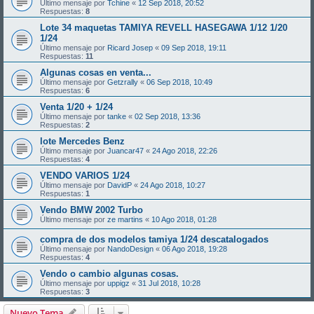
Último mensaje por
Tchine
«
12 Sep 2018, 20:52
Respuestas:
8
Lote 34 maquetas TAMIYA REVELL HASEGAWA 1/12 1/20
1/24
Último mensaje por
Ricard Josep
«
09 Sep 2018, 19:11
Respuestas:
11
Algunas cosas en venta...
Último mensaje por
Getzrally
«
06 Sep 2018, 10:49
Respuestas:
6
Venta 1/20 + 1/24
Último mensaje por
tanke
«
02 Sep 2018, 13:36
Respuestas:
2
lote Mercedes Benz
Último mensaje por
Juancar47
«
24 Ago 2018, 22:26
Respuestas:
4
VENDO VARIOS 1/24
Último mensaje por
DavidP
«
24 Ago 2018, 10:27
Respuestas:
1
Vendo BMW 2002 Turbo
Último mensaje por
ze martins
«
10 Ago 2018, 01:28
compra de dos modelos tamiya 1/24 descatalogados
Último mensaje por
NandoDesign
«
06 Ago 2018, 19:28
Respuestas:
4
Vendo o cambio algunas cosas.
Último mensaje por
uppigz
«
31 Jul 2018, 10:28
Respuestas:
3
Nuevo Tema