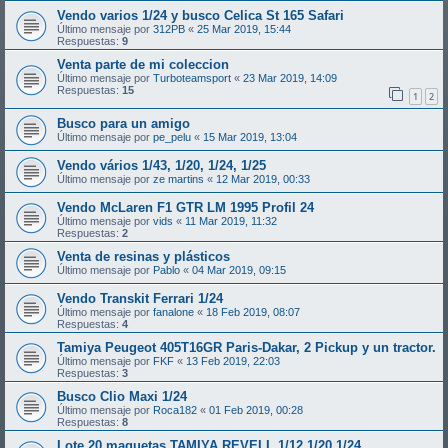
Vendo varios 1/24 y busco Celica St 165 Safari
Último mensaje por
312PB
«
25 Mar 2019, 15:44
Respuestas:
9
Venta parte de mi coleccion
Último mensaje por
Turboteamsport
«
23 Mar 2019, 14:09
Respuestas:
15
1
2
Busco para un amigo
Último mensaje por
pe_pelu
«
15 Mar 2019, 13:04
Vendo vários 1/43, 1/20, 1/24, 1/25
Último mensaje por
ze martins
«
12 Mar 2019, 00:33
Vendo McLaren F1 GTR LM 1995 Profil 24
Último mensaje por
vids
«
11 Mar 2019, 11:32
Respuestas:
2
Venta de resinas y plásticos
Último mensaje por
Pablo
«
04 Mar 2019, 09:15
Vendo Transkit Ferrari 1/24
Último mensaje por
fanalone
«
18 Feb 2019, 08:07
Respuestas:
4
Tamiya Peugeot 405T16GR Paris-Dakar, 2 Pickup y un tractor.
Último mensaje por
FKF
«
13 Feb 2019, 22:03
Respuestas:
3
Busco Clio Maxi 1/24
Último mensaje por
Roca182
«
01 Feb 2019, 00:28
Respuestas:
8
Lote 20 maquetas TAMIYA REVELL 1/12 1/20 1/24