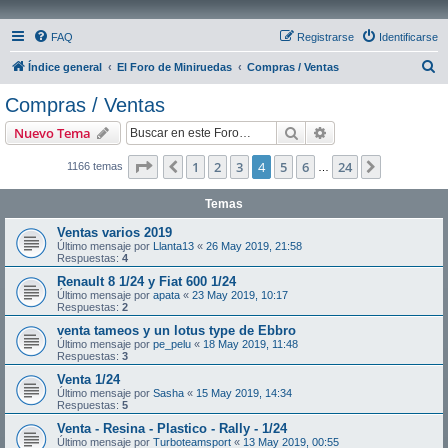
FAQ
Registrarse
Identificarse
B
Índice general
El Foro de Miniruedas
Compras / Ventas
u
Compras / Ventas
s
Buscar
Búsqueda avanzad
Nuevo Tema
c
a
Página
4
de
24
1
2
3
4
5
6
24
Anterior
Siguiente
1166 temas
…
r
Temas
Ventas varios 2019
Último mensaje por
Llanta13
«
26 May 2019, 21:58
Respuestas:
4
Renault 8 1/24 y Fiat 600 1/24
Último mensaje por
apata
«
23 May 2019, 10:17
Respuestas:
2
venta tameos y un lotus type de Ebbro
Último mensaje por
pe_pelu
«
18 May 2019, 11:48
Respuestas:
3
Venta 1/24
Último mensaje por
Sasha
«
15 May 2019, 14:34
Respuestas:
5
Venta - Resina - Plastico - Rally - 1/24
Último mensaje por
Turboteamsport
«
13 May 2019, 00:55