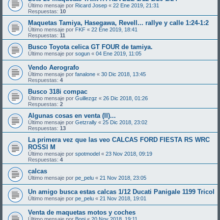
Último mensaje por
Ricard Josep
«
22 Ene 2019, 21:31
Respuestas:
10
Maquetas Tamiya, Hasegawa, Revell... rallye y calle 1:24-1:2
Último mensaje por
FKF
«
22 Ene 2019, 18:41
Respuestas:
11
Busco Toyota celica GT FOUR de tamiya.
Último mensaje por
sogun
«
04 Ene 2019, 11:05
Vendo Aerografo
Último mensaje por
fanalone
«
30 Dic 2018, 13:45
Respuestas:
4
Busco 318i compac
Último mensaje por
Guillezgz
«
26 Dic 2018, 01:26
Respuestas:
2
Algunas cosas en venta (II)...
Último mensaje por
Getzrally
«
25 Dic 2018, 23:02
Respuestas:
13
La primera vez que las veo CALCAS FORD FIESTA RS WRC
ROSSI M
Último mensaje por
spotmodel
«
23 Nov 2018, 09:19
Respuestas:
4
calcas
Último mensaje por
pe_pelu
«
21 Nov 2018, 23:05
Un amigo busca estas calcas 1/12 Ducati Panigale 1199 Tricol
Último mensaje por
pe_pelu
«
21 Nov 2018, 19:01
Venta de maquetas motos y coches
Último mensaje por
Boni
«
20 Nov 2018, 19:11