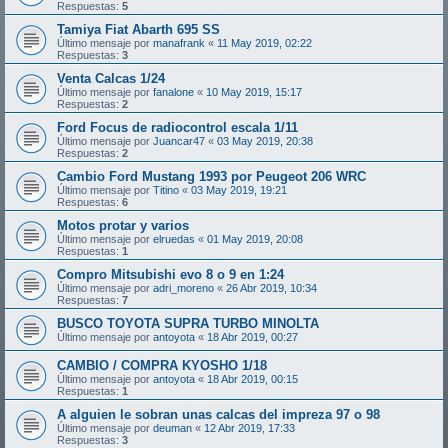
Respuestas:
5
Tamiya Fiat Abarth 695 SS
Último mensaje por
manafrank
«
11 May 2019, 02:22
Respuestas:
3
Venta Calcas 1/24
Último mensaje por
fanalone
«
10 May 2019, 15:17
Respuestas:
2
Ford Focus de radiocontrol escala 1/11
Último mensaje por
Juancar47
«
03 May 2019, 20:38
Respuestas:
2
Cambio Ford Mustang 1993 por Peugeot 206 WRC
Último mensaje por
Titino
«
03 May 2019, 19:21
Respuestas:
6
Motos protar y varios
Último mensaje por
elruedas
«
01 May 2019, 20:08
Respuestas:
1
Compro Mitsubishi evo 8 o 9 en 1:24
Último mensaje por
adri_moreno
«
26 Abr 2019, 10:34
Respuestas:
7
BUSCO TOYOTA SUPRA TURBO MINOLTA
Último mensaje por
antoyota
«
18 Abr 2019, 00:27
CAMBIO / COMPRA KYOSHO 1/18
Último mensaje por
antoyota
«
18 Abr 2019, 00:15
Respuestas:
1
A alguien le sobran unas calcas del impreza 97 o 98
Último mensaje por
deuman
«
12 Abr 2019, 17:33
Respuestas:
3