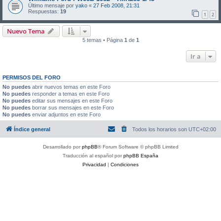
Último mensaje por
yako
«
27 Feb 2008, 21:31
Respuestas:
19
1
2
Nuevo Tema
5 temas • Página
1
de
1
Ir a
PERMISOS DEL FORO
No puedes
abrir nuevos temas en este Foro
No puedes
responder a temas en este Foro
No puedes
editar sus mensajes en este Foro
No puedes
borrar sus mensajes en este Foro
No puedes
enviar adjuntos en este Foro
Índice general
Todos los horarios son
UTC+02:00
Desarrollado por
phpBB
® Forum Software © phpBB Limited
Traducción al español por
phpBB España
Privacidad
|
Condiciones