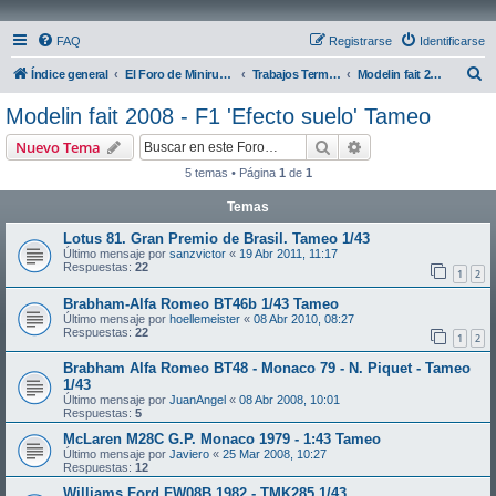
FAQ
Registrarse
Identificarse
B
Índice general
El Foro de Miniruedas
Trabajos Terminados
Modelin fait 2008 - F1 'Efecto suelo' Tameo
u
Modelin fait 2008 - F1 'Efecto suelo' Tameo
s
Buscar
Búsqueda avanzad
Nuevo Tema
c
5 temas • Página
1
de
1
a
Temas
r
Lotus 81. Gran Premio de Brasil. Tameo 1/43
Último mensaje por
sanzvictor
«
19 Abr 2011, 11:17
Respuestas:
22
1
2
Brabham-Alfa Romeo BT46b 1/43 Tameo
Último mensaje por
hoellemeister
«
08 Abr 2010, 08:27
Respuestas:
22
1
2
Brabham Alfa Romeo BT48 - Monaco 79 - N. Piquet - Tameo
1/43
Último mensaje por
JuanAngel
«
08 Abr 2008, 10:01
Respuestas:
5
McLaren M28C G.P. Monaco 1979 - 1:43 Tameo
Último mensaje por
Javiero
«
25 Mar 2008, 10:27
Respuestas:
12
Williams Ford FW08B 1982 - TMK285 1/43