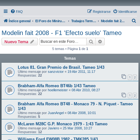
FAQ
Registrarse
Identificarse
B
Índice general
El Foro de Miniruedas
Trabajos Terminados
Modelin fait 2008 - F1 'Efecto suelo' Tameo
u
Modelin fait 2008 - F1 'Efecto suelo' Tameo
s
Buscar
Búsqueda avanzad
Nuevo Tema
c
5 temas • Página
1
de
1
a
Temas
r
Lotus 81. Gran Premio de Brasil. Tameo 1/43
Último mensaje por
sanzvictor
«
19 Abr 2011, 11:17
Respuestas:
22
1
2
Brabham-Alfa Romeo BT46b 1/43 Tameo
Último mensaje por
hoellemeister
«
08 Abr 2010, 08:27
Respuestas:
22
1
2
Brabham Alfa Romeo BT48 - Monaco 79 - N. Piquet - Tameo
1/43
Último mensaje por
JuanAngel
«
08 Abr 2008, 10:01
Respuestas:
5
McLaren M28C G.P. Monaco 1979 - 1:43 Tameo
Último mensaje por
Javiero
«
25 Mar 2008, 10:27
Respuestas:
12
Williams Ford FW08B 1982 - TMK285 1/43