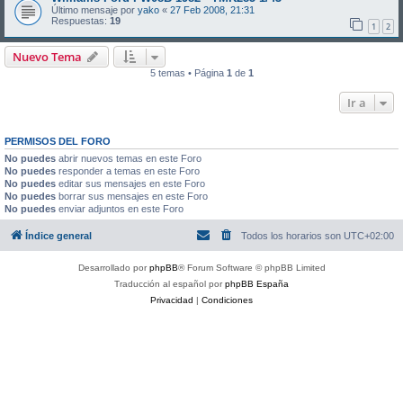
Último mensaje por
yako
«
27 Feb 2008, 21:31
Respuestas:
19
1
2
Nuevo Tema
5 temas • Página
1
de
1
Ir a
PERMISOS DEL FORO
No puedes
abrir nuevos temas en este Foro
No puedes
responder a temas en este Foro
No puedes
editar sus mensajes en este Foro
No puedes
borrar sus mensajes en este Foro
No puedes
enviar adjuntos en este Foro
Índice general
Todos los horarios son
UTC+02:00
Desarrollado por
phpBB
® Forum Software © phpBB Limited
Traducción al español por
phpBB España
Privacidad
|
Condiciones