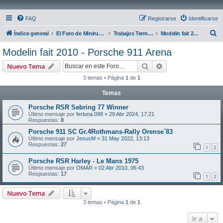
FAQ
Registrarse
Identificarse
B
Índice general
El Foro de Miniruedas
Trabajos Terminados
Modelin fait 2010 - Porsche 911 Arena
u
Modelin fait 2010 - Porsche 911 Arena
s
Buscar
Búsqueda avanzad
Nuevo Tema
c
3 temas • Página
1
de
1
a
Temas
r
Porsche RSR Sebring 77 Winner
Último mensaje por
ferluna.098
«
29 Abr 2024, 17:21
Respuestas:
8
Porsche 911 SC Gr.4Rothmans-Rally Orense´83
Último mensaje por
JesusM
«
31 May 2022, 13:13
Respuestas:
27
1
2
Porsche RSR Harley - Le Mans 1975
Último mensaje por
OMAR
«
02 Abr 2010, 06:43
Respuestas:
17
1
2
Nuevo Tema
3 temas • Página
1
de
1
Ir a