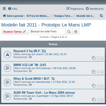
FAQ
Registrarse
Identificarse
B
Índice general
El Foro de Miniruedas
Trabajos Terminados
Modelin fait 2011 - Prototipo Le Mans LMP
u
Modelin fait 2011 - Prototipo Le Mans LMP
s
Buscar
Búsqueda avanzad
Nuevo Tema
c
4 temas • Página
1
de
1
a
Temas
r
Reynard 2 kq (M.F.`11)
Último mensaje por
enzof
«
21 Abr 2011, 01:37
Respuestas:
25
1
2
BMW V12 LM ´98 -1/43
Último mensaje por
M Contreras
«
06 Feb 2011, 03:06
Respuestas:
21
1
2
Riley & Scott MKIII / M.F. '11
Último mensaje por
barreiroman
«
17 Ene 2011, 11:26
Respuestas:
20
1
2
AUDI R8 Team Goh - Le Mans 2004 winner
Último mensaje por
JuanAngel
«
17 Ago 2010, 08:37
Respuestas:
18
1
2