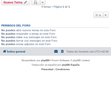
Nuevo Tema
4 temas • Página
1
de
1
Ir a
PERMISOS DEL FORO
No puedes
abrir nuevos temas en este Foro
No puedes
responder a temas en este Foro
No puedes
editar sus mensajes en este Foro
No puedes
borrar sus mensajes en este Foro
No puedes
enviar adjuntos en este Foro
Índice general
Todos los horarios son
UTC+02:00
Desarrollado por
phpBB
® Forum Software © phpBB Limited
Traducción al español por
phpBB España
Privacidad
|
Condiciones