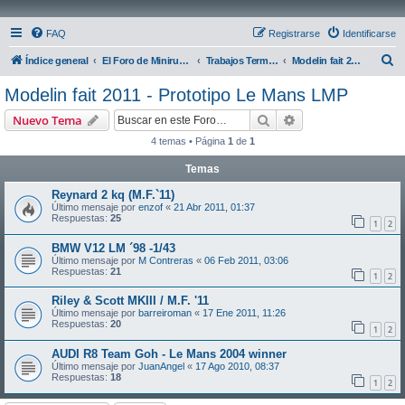
FAQ
Registrarse
Identificarse
B
Índice general
El Foro de Miniruedas
Trabajos Terminados
Modelin fait 2011 - Prototipo Le Mans LMP
u
Modelin fait 2011 - Prototipo Le Mans LMP
s
Buscar
Búsqueda avanzad
Nuevo Tema
c
4 temas • Página
1
de
1
a
Temas
r
Reynard 2 kq (M.F.`11)
Último mensaje por
enzof
«
21 Abr 2011, 01:37
Respuestas:
25
1
2
BMW V12 LM ´98 -1/43
Último mensaje por
M Contreras
«
06 Feb 2011, 03:06
Respuestas:
21
1
2
Riley & Scott MKIII / M.F. '11
Último mensaje por
barreiroman
«
17 Ene 2011, 11:26
Respuestas:
20
1
2
AUDI R8 Team Goh - Le Mans 2004 winner
Último mensaje por
JuanAngel
«
17 Ago 2010, 08:37
Respuestas:
18
1
2