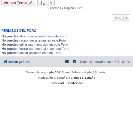
Nuevo Tema
4 temas • Página
1
de
1
Ir a
PERMISOS DEL FORO
No puedes
abrir nuevos temas en este Foro
No puedes
responder a temas en este Foro
No puedes
editar sus mensajes en este Foro
No puedes
borrar sus mensajes en este Foro
No puedes
enviar adjuntos en este Foro
Índice general
Todos los horarios son
UTC+02:00
Desarrollado por
phpBB
® Forum Software © phpBB Limited
Traducción al español por
phpBB España
Privacidad
|
Condiciones