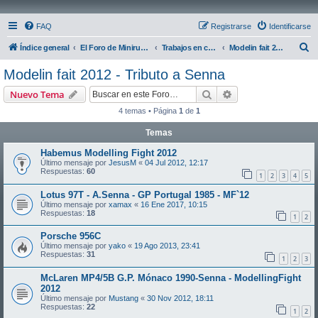
FAQ
Registrarse
Identificarse
B
Índice general
El Foro de Miniruedas
Trabajos en curso
Modelin fait 2012 - Tributo a Senna
u
Modelin fait 2012 - Tributo a Senna
s
Buscar
Búsqueda avanzad
Nuevo Tema
c
4 temas • Página
1
de
1
a
Temas
r
Habemus Modelling Fight 2012
Último mensaje por
JesusM
«
04 Jul 2012, 12:17
Respuestas:
60
1
2
3
4
5
Lotus 97T - A.Senna - GP Portugal 1985 - MF`12
Último mensaje por
xamax
«
16 Ene 2017, 10:15
Respuestas:
18
1
2
Porsche 956C
Último mensaje por
yako
«
19 Ago 2013, 23:41
Respuestas:
31
1
2
3
McLaren MP4/5B G.P. Mónaco 1990-Senna - ModellingFight
2012
Último mensaje por
Mustang
«
30 Nov 2012, 18:11
Respuestas:
22
1
2