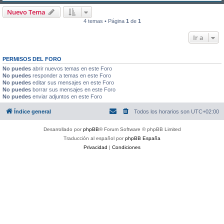
Nuevo Tema
4 temas • Página
1
de
1
Ir a
PERMISOS DEL FORO
No puedes
abrir nuevos temas en este Foro
No puedes
responder a temas en este Foro
No puedes
editar sus mensajes en este Foro
No puedes
borrar sus mensajes en este Foro
No puedes
enviar adjuntos en este Foro
Índice general
Todos los horarios son
UTC+02:00
Desarrollado por
phpBB
® Forum Software © phpBB Limited
Traducción al español por
phpBB España
Privacidad
|
Condiciones