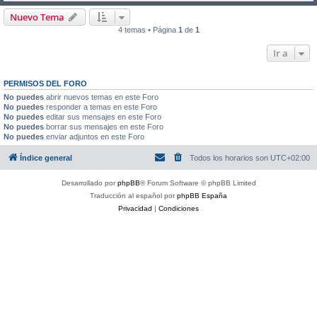
Nuevo Tema
4 temas • Página
1
de
1
Ir a
PERMISOS DEL FORO
No puedes
abrir nuevos temas en este Foro
No puedes
responder a temas en este Foro
No puedes
editar sus mensajes en este Foro
No puedes
borrar sus mensajes en este Foro
No puedes
enviar adjuntos en este Foro
Índice general
Todos los horarios son
UTC+02:00
Desarrollado por
phpBB
® Forum Software © phpBB Limited
Traducción al español por
phpBB España
Privacidad
|
Condiciones