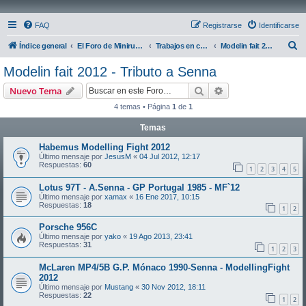
FAQ
Registrarse
Identificarse
B
Índice general
El Foro de Miniruedas
Trabajos en curso
Modelin fait 2012 - Tributo a Senna
u
Modelin fait 2012 - Tributo a Senna
s
Buscar
Búsqueda avanzad
Nuevo Tema
c
4 temas • Página
1
de
1
a
Temas
r
Habemus Modelling Fight 2012
Último mensaje por
JesusM
«
04 Jul 2012, 12:17
Respuestas:
60
1
2
3
4
5
Lotus 97T - A.Senna - GP Portugal 1985 - MF`12
Último mensaje por
xamax
«
16 Ene 2017, 10:15
Respuestas:
18
1
2
Porsche 956C
Último mensaje por
yako
«
19 Ago 2013, 23:41
Respuestas:
31
1
2
3
McLaren MP4/5B G.P. Mónaco 1990-Senna - ModellingFight
2012
Último mensaje por
Mustang
«
30 Nov 2012, 18:11
Respuestas:
22
1
2