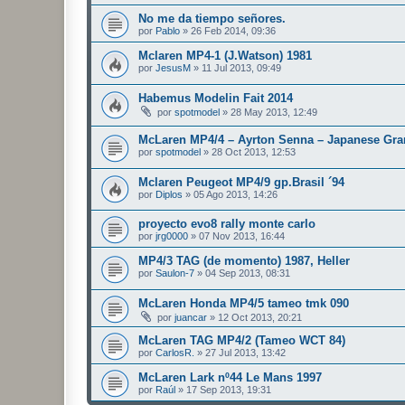
No me da tiempo señores.
por
Pablo
»
26 Feb 2014, 09:36
Mclaren MP4-1 (J.Watson) 1981
por
JesusM
»
11 Jul 2013, 09:49
Habemus Modelin Fait 2014
por
spotmodel
»
28 May 2013, 12:49
McLaren MP4/4 – Ayrton Senna – Japanese Gra
por
spotmodel
»
28 Oct 2013, 12:53
Mclaren Peugeot MP4/9 gp.Brasil ´94
por
Diplos
»
05 Ago 2013, 14:26
proyecto evo8 rally monte carlo
por
jrg0000
»
07 Nov 2013, 16:44
MP4/3 TAG (de momento) 1987, Heller
por
Saulon-7
»
04 Sep 2013, 08:31
McLaren Honda MP4/5 tameo tmk 090
por
juancar
»
12 Oct 2013, 20:21
McLaren TAG MP4/2 (Tameo WCT 84)
por
CarlosR.
»
27 Jul 2013, 13:42
McLaren Lark nº44 Le Mans 1997
por
Raúl
»
17 Sep 2013, 19:31