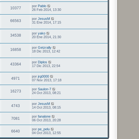
por
Pablo
10377
26 Feb 2014, 13:30
por
JesusM
66563
31 Ene 2014, 17:15
por
yako
34538
20 Ene 2014, 21:30
por
Getzrally
16858
18 Dic 2013, 12:42
por
Diplos
43364
17 Dic 2013, 22:54
por
jrg0000
4971
07 Nov 2013, 17:18
por
Saulon-7
16273
24 Oct 2013, 08:21
por
JesusM
4743
14 Oct 2013, 08:15
por
fanalone
7081
06 Oct 2013, 20:28
por
pe_pelu
6640
04 Oct 2013, 12:55