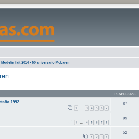
Modelin fait 2014 - 50 aniversario McLaren
aren
queda avanzada
RESPUESTAS
etaña 1992
87
1
3
4
5
6
7
…
99
1
4
5
6
7
8
…
52
1
2
3
4