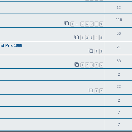
12
116
1
5
6
7
8
9
…
56
1
2
3
4
5
nd Prix 1988
21
1
2
68
1
2
3
4
5
2
22
1
2
2
7
7