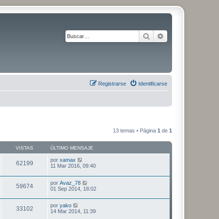
Buscar
Búsqueda avanza
Registrarse
Identificarse
13 temas • Página
1
de
1
VISTAS
ÚLTIMO MENSAJE
por
xamax
62199
11 Mar 2016, 09:40
por
Avaz_78
59674
01 Sep 2014, 18:02
por
yako
33102
14 Mar 2014, 11:39