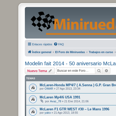
Enlaces rápidos
FAQ
Índice general
El Foro de Miniruedas
Trabajos en curso
Modelin fait 2014 - 50 aniversario McL
Buscar
Bús
Nuevo Tema
TEMAS
McLaren-Honda MP4/7 ( A.Senna ) G.P. Gran Br
por
OMAR
»
27 Ago 2013, 23:34
McLaren Mp4/6 USA 1991
por
Avaz_78
»
21 Ene 2014, 21:06
McLaren F1 GTR WEST #30 – Le Mans 1996
por
yako
»
21 Ago 2013, 18:55