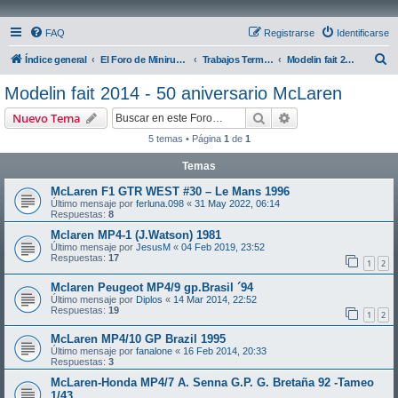
FAQ
Registrarse
Identificarse
B
Índice general
El Foro de Miniruedas
Trabajos Terminados
Modelin fait 2014 - 50 aniversario McLaren
u
Modelin fait 2014 - 50 aniversario McLaren
s
Buscar
Búsqueda avanzad
Nuevo Tema
c
5 temas • Página
1
de
1
a
Temas
r
McLaren F1 GTR WEST #30 – Le Mans 1996
Último mensaje por
ferluna.098
«
31 May 2022, 06:14
Respuestas:
8
Mclaren MP4-1 (J.Watson) 1981
Último mensaje por
JesusM
«
04 Feb 2019, 23:52
Respuestas:
17
1
2
Mclaren Peugeot MP4/9 gp.Brasil ´94
Último mensaje por
Diplos
«
14 Mar 2014, 22:52
Respuestas:
19
1
2
McLaren MP4/10 GP Brazil 1995
Último mensaje por
fanalone
«
16 Feb 2014, 20:33
Respuestas:
3
McLaren-Honda MP4/7 A. Senna G.P. G. Bretaña 92 -Tameo
1/43