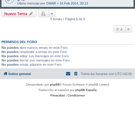
Último mensaje por
OMAR
«
16 Feb 2014, 20:13
Nuevo Tema
5 temas • Página
1
de
1
Ir a
PERMISOS DEL FORO
No puedes
abrir nuevos temas en este Foro
No puedes
responder a temas en este Foro
No puedes
editar sus mensajes en este Foro
No puedes
borrar sus mensajes en este Foro
No puedes
enviar adjuntos en este Foro
Índice general
Todos los horarios son
UTC+02:00
Desarrollado por
phpBB
® Forum Software © phpBB Limited
Traducción al español por
phpBB España
Privacidad
|
Condiciones