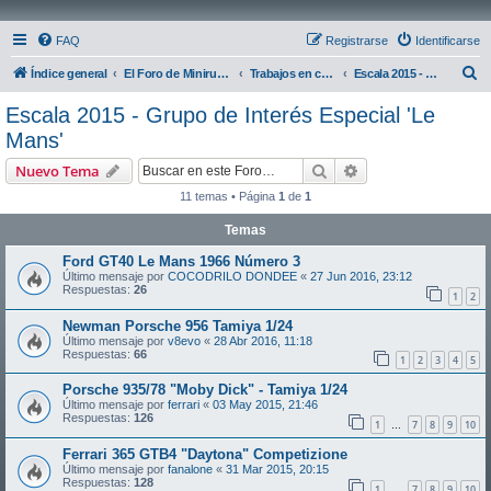
FAQ
Registrarse
Identificarse
B
Índice general
El Foro de Miniruedas
Trabajos en curso
Escala 2015 - Grupo de Interés Especial 'Le Mans'
u
Escala 2015 - Grupo de Interés Especial 'Le
s
Mans'
c
Buscar
Búsqueda avanzad
Nuevo Tema
a
11 temas • Página
1
de
1
r
Temas
Ford GT40 Le Mans 1966 Número 3
Último mensaje por
COCODRILO DONDEE
«
27 Jun 2016, 23:12
Respuestas:
26
1
2
Newman Porsche 956 Tamiya 1/24
Último mensaje por
v8evo
«
28 Abr 2016, 11:18
Respuestas:
66
1
2
3
4
5
Porsche 935/78 "Moby Dick" - Tamiya 1/24
Último mensaje por
ferrari
«
03 May 2015, 21:46
Respuestas:
126
1
7
8
9
10
…
Ferrari 365 GTB4 "Daytona" Competizione
Último mensaje por
fanalone
«
31 Mar 2015, 20:15
Respuestas:
128
1
7
8
9
10
…