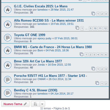
G.I.E. Civiles Escala 2015: Le Mans
Último mensaje por
lumeboo
«
28 Mar 2015, 21:47
Respuestas:
35
1
2
3
Alfa Romeo 8C2300 SS - Le Mans winner 1931
Último mensaje por
lumeboo
«
19 Feb 2015, 19:51
Respuestas:
161
1
9
10
11
12
…
Toyota GT ONE 1999
Último mensaje por
epoxy putty
«
07 Feb 2015, 08:01
Respuestas:
8
BMW M1 - Carte de France - 24 Horas Le Mans 1980
Último mensaje por
Boni
«
04 Feb 2015, 18:36
Respuestas:
70
1
2
3
4
5
6
Bmw 320i Art Car Le Mans 1977
Último mensaje por
Jonás
«
16 Ene 2015, 12:55
Respuestas:
40
1
2
3
Porsche 935/77 #41 Le Mans 1977 - Starter 1/43 -
Último mensaje por
OMAR
«
26 Oct 2014, 11:34
Respuestas:
16
1
2
Bentley C 4.5L Blower (1930)
Último mensaje por
lumeboo
«
04 Jun 2014, 20:17
Respuestas:
1
Nuevo Tema
11 temas • Página
1
de
1