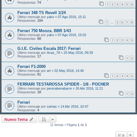
Respuestas:
74
1
2
3
4
5
6
Ferrari 348 TS Revell 1/24
Último mensaje por
yako
«
07 Ago 2016, 15:11
Respuestas:
104
1
5
6
7
8
…
Ferrari 750 Monza. BBR 1/43
Último mensaje por
yako
«
07 Ago 2016, 15:02
Respuestas:
68
1
2
3
4
5
G.I.E. Civiles Escala 2017: Ferrari
Último mensaje por
Avaz_78
«
25 May 2016, 09:39
Respuestas:
17
1
2
Ferrari F1-2000
Último mensaje por
art
«
02 May 2016, 14:46
Respuestas:
61
1
2
3
4
5
FERRARI TESTAROSSA SPIDER - 1/8 - POCHER
Último mensaje por
pererabenabarre
«
26 Abr 2016, 11:21
Respuestas:
18
1
2
Ferrari
Último mensaje por
xamax
«
14 Abr 2016, 10:47
Respuestas:
4
Nuevo Tema
11 temas • Página
1
de
1
Ir a