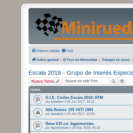
Enlaces rápidos
FAQ
Índice general
El Foro de Miniruedas
Trabajos en curso
Escala 2018 - Grupo de Interés Especi
Buscar
Bús
Nuevo Tema
TEMAS
G.I.E. Civiles Escala 2018: DTM
por
lumeboo
»
05 Jun 2017, 16:10
Alfa Romeo 155 V6TI 1993
por
lumeboo
»
25 Jun 2017, 23:05
Bmw 635 csi Jagermeister.
por
barreiroman
»
30 Mar 2018, 09:30