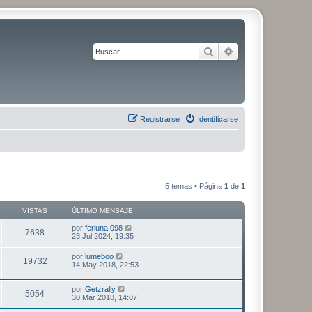
Buscar
Búsqueda avanza
Registrarse
Identificarse
5 temas • Página
1
de
1
VISTAS
ÚLTIMO MENSAJE
por
ferluna.098
7638
23 Jul 2024, 19:35
por
lumeboo
19732
14 May 2018, 22:53
por
Getzrally
5054
30 Mar 2018, 14:07