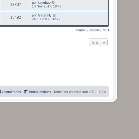
por
lumeboo
13307
13 Nov 2017, 19:47
por
Getzrally
18492
24 Jul 2017, 16:36
5 temas • Página
1
de
1
Ir a
Contáctanos
Borrar cookies
Todos los horarios son
UTC+02:00