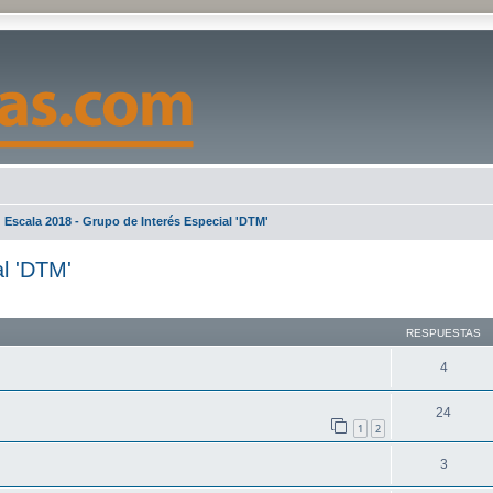
Escala 2018 - Grupo de Interés Especial 'DTM'
al 'DTM'
queda avanzada
RESPUESTAS
4
24
1
2
3