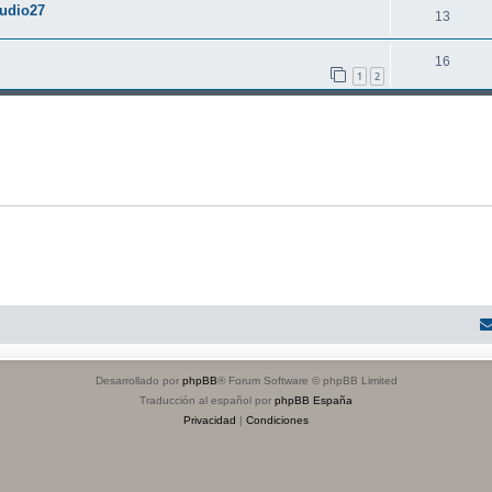
tudio27
13
16
1
2
Desarrollado por
phpBB
® Forum Software © phpBB Limited
Traducción al español por
phpBB España
Privacidad
|
Condiciones