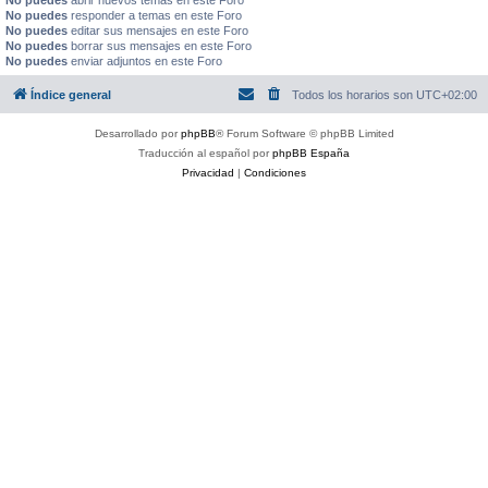
No puedes
abrir nuevos temas en este Foro
No puedes
responder a temas en este Foro
No puedes
editar sus mensajes en este Foro
No puedes
borrar sus mensajes en este Foro
No puedes
enviar adjuntos en este Foro
Índice general
Todos los horarios son
UTC+02:00
Desarrollado por
phpBB
® Forum Software © phpBB Limited
Traducción al español por
phpBB España
Privacidad
|
Condiciones