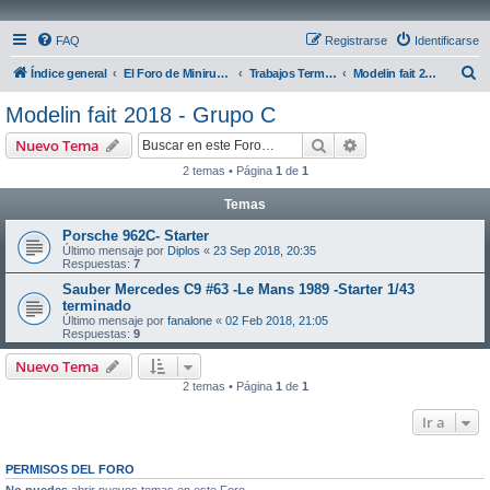
FAQ
Registrarse
Identificarse
B
Índice general
El Foro de Miniruedas
Trabajos Terminados
Modelin fait 2018 - Grupo C
u
Modelin fait 2018 - Grupo C
s
Buscar
Búsqueda avanzad
Nuevo Tema
c
2 temas • Página
1
de
1
a
Temas
r
Porsche 962C- Starter
Último mensaje por
Diplos
«
23 Sep 2018, 20:35
Respuestas:
7
Sauber Mercedes C9 #63 -Le Mans 1989 -Starter 1/43
terminado
Último mensaje por
fanalone
«
02 Feb 2018, 21:05
Respuestas:
9
Nuevo Tema
2 temas • Página
1
de
1
Ir a
PERMISOS DEL FORO