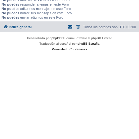
No puedes
abrir nuevos temas en este Foro
No puedes
responder a temas en este Foro
No puedes
editar sus mensajes en este Foro
No puedes
borrar sus mensajes en este Foro
No puedes
enviar adjuntos en este Foro
Índice general
Todos los horarios son
UTC+02:00
Desarrollado por
phpBB
® Forum Software © phpBB Limited
Traducción al español por
phpBB España
Privacidad
|
Condiciones