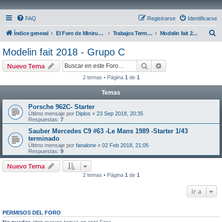
FAQ
Registrarse
Identificarse
B
Índice general
El Foro de Miniruedas
Trabajos Terminados
Modelin fait 2018 - Grupo C
u
Modelin fait 2018 - Grupo C
s
Buscar
Búsqueda avanzad
Nuevo Tema
c
2 temas • Página
1
de
1
a
Temas
r
Porsche 962C- Starter
Último mensaje por
Diplos
«
23 Sep 2018, 20:35
Respuestas:
7
Sauber Mercedes C9 #63 -Le Mans 1989 -Starter 1/43
terminado
Último mensaje por
fanalone
«
02 Feb 2018, 21:05
Respuestas:
9
Nuevo Tema
2 temas • Página
1
de
1
Ir a
PERMISOS DEL FORO