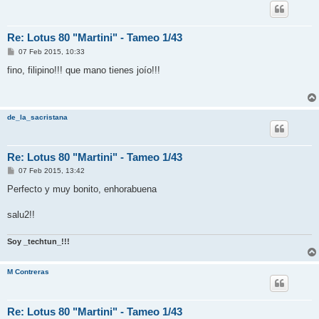
Re: Lotus 80 "Martini" - Tameo 1/43
M
07 Feb 2015, 10:33
e
n
fino, filipino!!! que mano tienes joío!!!
s
a
j
e
de_la_sacristana
Re: Lotus 80 "Martini" - Tameo 1/43
M
07 Feb 2015, 13:42
e
n
Perfecto y muy bonito, enhorabuena
s
a
j
salu2!!
e
Soy _techtun_!!!
M Contreras
Re: Lotus 80 "Martini" - Tameo 1/43