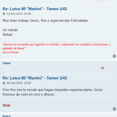
Re: Lotus 80 "Martini" - Tameo 1/43
M
04 Feb 2015, 23:08
e
n
Muy buen trabajo Jesus, fino y espectacular Felicidades
s
a
j
Un saludo
e
Rafael
"Nunca me he tenido por ingeniero o inventor, solamente me considero un promotor y
agitador de ideas"
Enzo Ferrari
OMAR
Re: Lotus 80 "Martini" - Tameo 1/43
M
05 Feb 2015, 13:02
e
n
Fino fino sea la escala que hagas tequedan espectaculares Jesùs .
s
Ansioso de verlo en vivo y directo .
a
j
e
O
m
a
r
Baikal