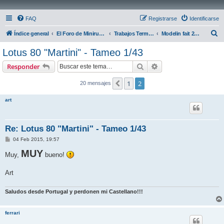
FAQ
Registrarse
Identificarse
B
Índice general
El Foro de Miniruedas
Trabajos Terminados
Modelin fait 2015 - Martini Racing
u
Lotus 80 "Martini" - Tameo 1/43
s
Buscar
Búsqueda avanzada
Responder
c
a
1
2
Anterior
20 mensajes
r
art
Re: Lotus 80 "Martini" - Tameo 1/43
M
04 Feb 2015, 19:57
e
n
MUY
Muy,
bueno!
s
a
j
Art
e
Saludos desde Portugal y perdonen mi Castellano!!!
ferrari