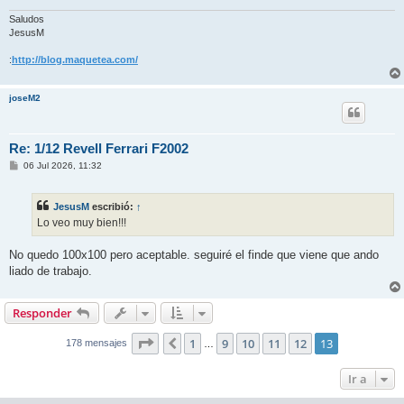
e
Saludos
JesusM
:
http://blog.maquetea.com/
joseM2
Re: 1/12 Revell Ferrari F2002
M
06 Jul 2026, 11:32
e
n
s
JesusM
escribió:
↑
a
j
Lo veo muy bien!!!
e
No quedo 100x100 pero aceptable. seguiré el finde que viene que ando
liado de trabajo.
Responder
Página
13
de
13
1
9
10
11
12
13
Anterior
178 mensajes
…
Ir a