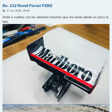
Re: 1/12 Revell Ferrari F2002
M
17 Jun 2026, 18:48
e
n
Ando a vueltas con los alerones traseros que me están dando un poco la
s
lata..
a
j
e