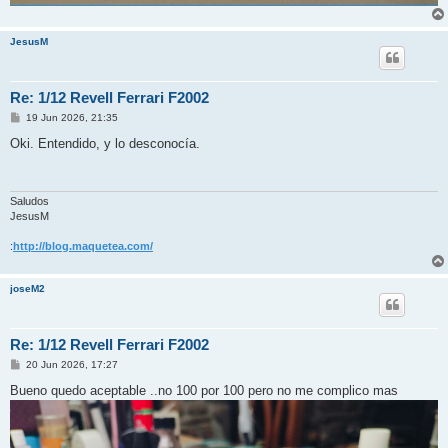
JesusM
Re: 1/12 Revell Ferrari F2002
M
19 Jun 2026, 21:35
e
n
Oki. Entendido, y lo desconocía.
s
a
j
e
Saludos
JesusM
:
http://blog.maquetea.com/
joseM2
Re: 1/12 Revell Ferrari F2002
M
20 Jun 2026, 17:27
e
n
Bueno quedo aceptable ..no 100 por 100 pero no me complico mas
s
a
j
e