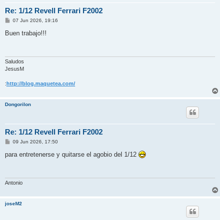
Re: 1/12 Revell Ferrari F2002
M
07 Jun 2026, 19:16
e
n
Buen trabajo!!!
s
a
j
e
Saludos
JesusM
:
http://blog.maquetea.com/
Dongorilon
Re: 1/12 Revell Ferrari F2002
M
09 Jun 2026, 17:50
e
n
para entretenerse y quitarse el agobio del 1/12
s
a
j
e
Antonio
joseM2