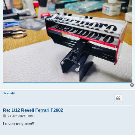
JesusM
Re: 1/12 Revell Ferrari F2002
M
21 Jun 2026, 10:18
e
n
Lo veo muy bien!!!
s
a
j