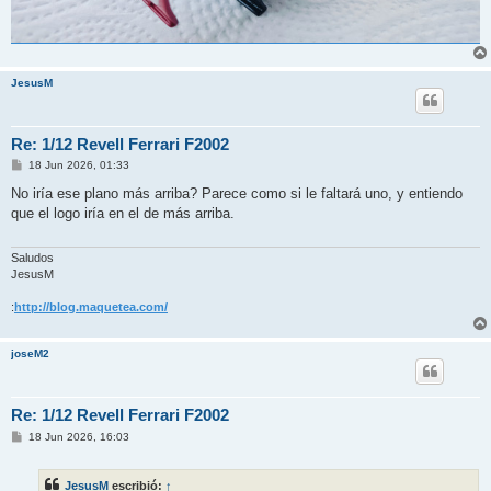
JesusM
Re: 1/12 Revell Ferrari F2002
M
18 Jun 2026, 01:33
e
n
No iría ese plano más arriba? Parece como si le faltará uno, y entiendo
s
que el logo iría en el de más arriba.
a
j
e
Saludos
JesusM
:
http://blog.maquetea.com/
joseM2
Re: 1/12 Revell Ferrari F2002
M
18 Jun 2026, 16:03
e
n
s
JesusM
escribió:
↑
a