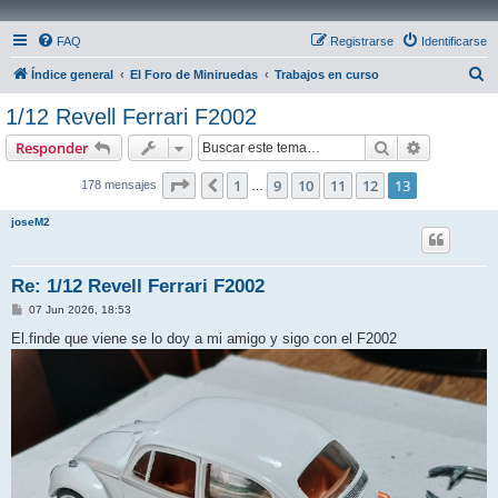
FAQ
Registrarse
Identificarse
B
Índice general
El Foro de Miniruedas
Trabajos en curso
u
1/12 Revell Ferrari F2002
s
Buscar
Búsqueda 
Responder
c
a
Página
13
de
13
1
9
10
11
12
13
Anterior
178 mensajes
…
r
joseM2
Re: 1/12 Revell Ferrari F2002
M
07 Jun 2026, 18:53
e
n
El.finde que viene se lo doy a mi amigo y sigo con el F2002
s
a
j
e