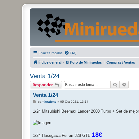
Enlaces rápidos
FAQ
Índice general
El Foro de Miniruedas
Compras / Ventas
Venta 1/24
Buscar
Búsqu
Responder
Venta 1/24
M
por
fanalone
»
05 Oct 2021, 13:14
e
n
1/24 Mitsubishi Beemax Lancer 2000 Turbo + Set de mejora
s
a
j
e
18€
1/24 Hasegawa Ferrari 328 GTB