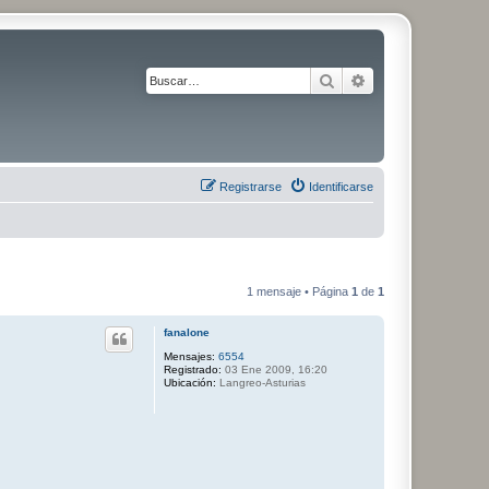
Buscar
Búsqueda avanza
Registrarse
Identificarse
1 mensaje • Página
1
de
1
fanalone
Mensajes:
6554
Registrado:
03 Ene 2009, 16:20
Ubicación:
Langreo-Asturias