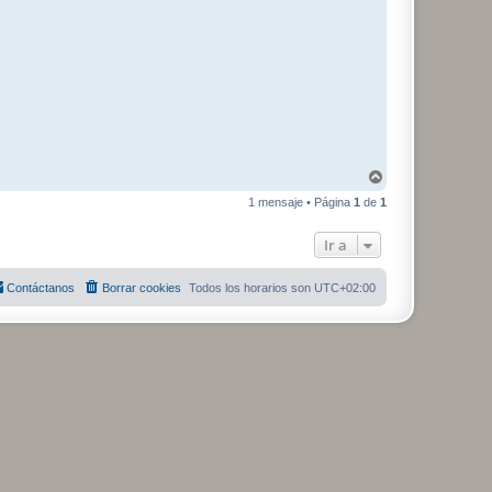
A
r
1 mensaje • Página
1
de
1
r
i
b
Ir a
a
Contáctanos
Borrar cookies
Todos los horarios son
UTC+02:00