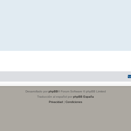
Desarrollado por
phpBB
® Forum Software © phpBB Limited
Traducción al español por
phpBB España
Privacidad
|
Condiciones