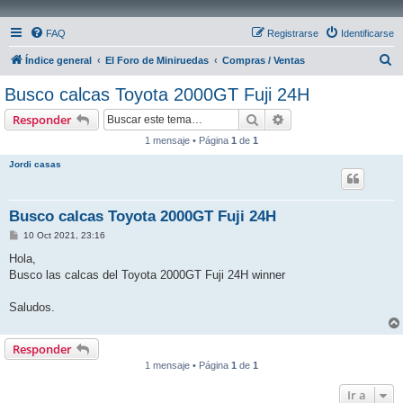
FAQ
Registrarse
Identificarse
B
Índice general
El Foro de Miniruedas
Compras / Ventas
u
Busco calcas Toyota 2000GT Fuji 24H
s
Buscar
Búsqueda avanzada
Responder
c
1 mensaje • Página
1
de
1
a
Jordi casas
r
Busco calcas Toyota 2000GT Fuji 24H
M
10 Oct 2021, 23:16
e
n
Hola,
s
Busco las calcas del Toyota 2000GT Fuji 24H winner
a
j
e
Saludos.
Responder
1 mensaje • Página
1
de
1
Ir a