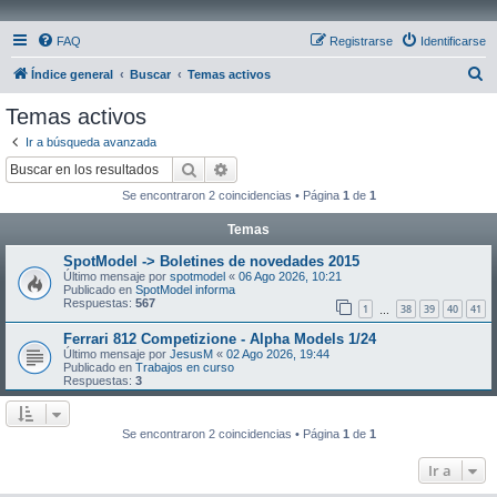
FAQ
Registrarse
Identificarse
B
Índice general
Buscar
Temas activos
u
Temas activos
s
Ir a búsqueda avanzada
c
Buscar
Búsqueda avanzada
a
Se encontraron 2 coincidencias • Página
1
de
1
r
Temas
SpotModel -> Boletines de novedades 2015
Último mensaje por
spotmodel
«
06 Ago 2026, 10:21
Publicado en
SpotModel informa
Respuestas:
567
1
38
39
40
41
…
Ferrari 812 Competizione - Alpha Models 1/24
Último mensaje por
JesusM
«
02 Ago 2026, 19:44
Publicado en
Trabajos en curso
Respuestas:
3
Se encontraron 2 coincidencias • Página
1
de
1
Ir a